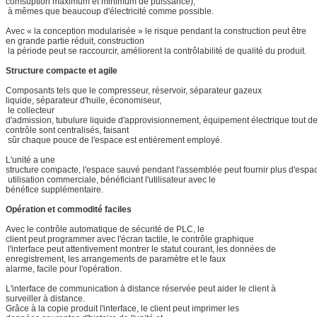
comsuption maximum et minimum de puissance),
à mêmes que beaucoup d'électricité comme possible.
Avec « la conception modularisée » le risque pendant la construction peut être
en grande partie réduit, construction
la période peut se raccourcir, améliorent la contrôlabilité de qualité du produit.
Structure compacte et agile
Composants tels que le compresseur, réservoir, séparateur gazeux
liquide, séparateur d'huile, économiseur,
le collecteur
d'admission, tubulure liquide d'approvisionnement, équipement électrique tout d
contrôle sont centralisés, faisant
sûr chaque pouce de l'espace est entièrement employé.
L'unité a une
structure compacte, l'espace sauvé pendant l'assemblée peut fournir plus d'espa
utilisation commerciale, bénéficiant l'utilisateur avec le
bénéfice supplémentaire.
Opération et commodité faciles
Avec le contrôle automatique de sécurité de PLC, le
client peut programmer avec l'écran tactile, le contrôle graphique
l'interface peut attentivement montrer le statut courant, les données de
enregistrement, les arrangements de paramètre et le faux
alarme, facile pour l'opération.
L'interface de communication à distance réservée peut aider le client à
surveiller à distance.
Grâce à la copie produit l'interface, le client peut imprimer les