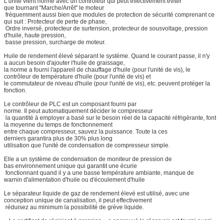
L'unité vient norme avec un contrôleur qui peut effectivement éviter
que tournant "Marche/Arrêt" le moteur
fréquemment aussi bien que modules de protection de sécurité comprenant ce
qui suit : Protecteur de perte de phase,
Ordre inversé, protecteur de surtension, protecteur de sousvoltage, pression
d'huile, haute pression,
basse pression, surcharge de moteur.
Huile de rendement élevé séparant le système. Quand le courant passe, il n'y
a aucun besoin d'ajouter l'huile de graissage,
la norme a fourni l'appareil de chauffage d'huile (pour l'unité de vis), le
contrôleur de température d'huile (pour l'unité de vis) et
le commutateur de niveau d'huile (pour l'unité de vis), etc. peuvent protéger la
fonction.
Le contrôleur de PLC est un composant fourni par
norme. Il peut automatiquement décider le compresseur
la quantité à employer a basé sur le besoin réel de la capacité réfrigérante, font
la moyenne du temps de fonctionnement
entre chaque compresseur, sauvez la puissance. Toute la ces
derniers garantira plus de 30% plus long
utilisation que l'unité de condensation de compresseur simple.
Elle a un système de condensation de moniteur de pression de
bas environnement unique qui garantit une écurie
fonctionnant quand il y a une basse température ambiante, manque de
warnin d'alimentation d'huile ou d'écoulement d'huile
Le séparateur liquide de gaz de rendement élevé est utilisé, avec une
conception unique de canalisation, il peut effectivement
réduisez au minimum la possibilité de grève liquide.