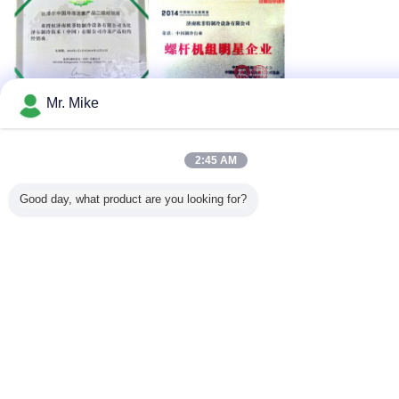
Mr. Mike
supports de réfrigération
Étiquettes:
,
système parallèle de compresseur
,
réfrigérateurs de vis refroidis par air
2:45 AM
Good day, what product are you looking for?
Échangeant le type support
parallèle de compresseur pour
l'entreposage au froid d'ail
Continuer
Récipient de compression à piston pour congélateur
Plus