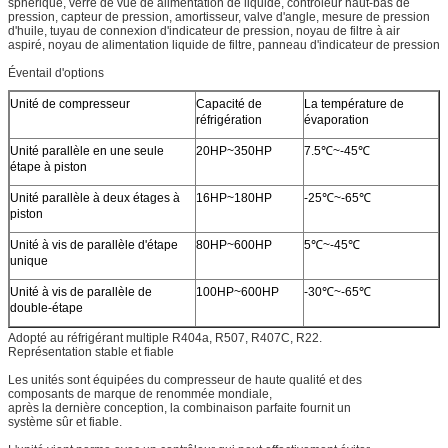
sphérique, verre de vue de alimentation de liquide, contrôleur haut-bas de
pression, capteur de pression, amortisseur, valve d'angle, mesure de pression
d'huile, tuyau de connexion d'indicateur de pression, noyau de filtre à air
aspiré, noyau de alimentation liquide de filtre, panneau d'indicateur de pression
Éventail d'options
Unité de compresseur
Capacité de
La température de
réfrigération
évaporation
Unité parallèle en une seule
20HP~350HP
7.5℃~-45℃
étape à piston
Unité parallèle à deux étages à
16HP~180HP
-25℃~-65℃
piston
Unité à vis de parallèle d'étape
80HP~600HP
5℃~-45℃
unique
Unité à vis de parallèle de
100HP~600HP
-30℃~-65℃
double-étape
Adopté au réfrigérant multiple R404a, R507, R407C, R22.
Représentation stable et fiable
Les unités sont équipées du compresseur de haute qualité et des
composants de marque de renommée mondiale,
après la dernière conception, la combinaison parfaite fournit un
système sûr et fiable.