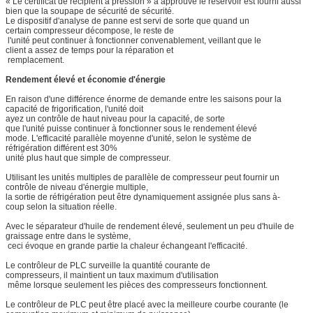
« Le certificat de récipient à pression » a approuvé le réservoir est fourni aussi
bien que la soupape de sécurité de sécurité.
Le dispositif d'analyse de panne est servi de sorte que quand un
certain compresseur décompose, le reste de
l'unité peut continuer à fonctionner convenablement, veillant que le
client a assez de temps pour la réparation et
remplacement.
Rendement élevé et économie d'énergie
En raison d'une différence énorme de demande entre les saisons pour la
capacité de frigorification, l'unité doit
ayez un contrôle de haut niveau pour la capacité, de sorte
que l'unité puisse continuer à fonctionner sous le rendement élevé
mode. L'efficacité parallèle moyenne d'unité, selon le système de
réfrigération différent est 30%
unité plus haut que simple de compresseur.
Utilisant les unités multiples de parallèle de compresseur peut fournir un
contrôle de niveau d'énergie multiple,
la sortie de réfrigération peut être dynamiquement assignée plus sans à-
coup selon la situation réelle.
Avec le séparateur d'huile de rendement élevé, seulement un peu d'huile de
graissage entre dans le système,
ceci évoque en grande partie la chaleur échangeant l'efficacité.
Le contrôleur de PLC surveille la quantité courante de
compresseurs, il maintient un taux maximum d'utilisation
même lorsque seulement les pièces des compresseurs fonctionnent.
Le contrôleur de PLC peut être placé avec la meilleure courbe courante (le