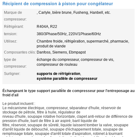
Récipient de compression à piston pour congélateur
Marque de
, Carlyle, bière brune, Fusheng, Hanbell, etc.
compresseur:
Réfrigérant:
R404A, R22
tension:
380/3Phase/50Hz, 220V/1Phase/60Hz
Utilisez:
Chambre froide, réfrigération, supermarché, pharmacie,
produit de viande
Composantes clés:
Danfoss, Siemens, Ebmpapst
type de
échange du compresseur, compresseur de vis,
compresseur de rouleau
compresseur:
supports de réfrigération
Surligner:
,
système parallèle de compresseur
Échangeant le type support parallèle de compresseur pour l'entreposage au
froid d'ail
Le produit incluent :
Le mécanisme électrique, compresseur, séparateur d'huile, réservoir de
stockage de pétrole, filtre à huile, régulateur de
niveau d'huile, soupape rotative horizontale, clapet anti-retour de différence de
pression d'huile, baril de filtre à air aspiré, baril liquide de
filtre, réservoir, soupape de sûreté, liquide laissent tomber la valve, soupape
d'arrêt liquide de débouché, soupape d'échappement totale, soupape de
remplissage totale, soupape d'arrêt totale d'aspiration, robinet à tournant