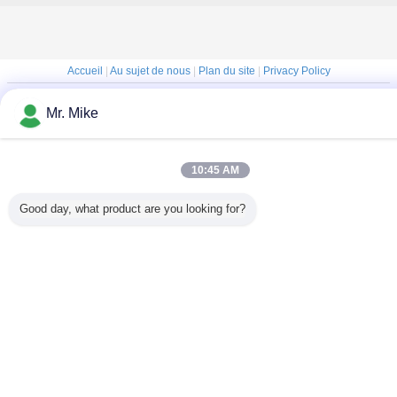
Accueil
|
Au sujet de nous
|
Plan du site
|
Privacy Policy
Vue de bureau
Mr. Mike
Copyright © 2015 - 2026 Shandong Ourfuture Energy Technology Co., Ltd..
All rights reserved.
10:45 AM
Good day, what product are you looking for?