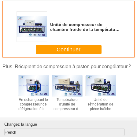
Unité de compresseur de
chambre froide de la température
de taille échangeant pour
l'entreposage au froid d'ail
Continuer
Récipient de compression à piston pour congélateur
Plus
é de
En échangeant le
Température
Unité de
Suppor
seur de
compresseur de
d'unité de
réfrigération de
compresse
 froide
réfrigération étirez
compresseur de
pièce fraîche
l'entrepo
 graine
220V parallèle
chambre froide
d'entreposage au
froid d
 avec le
1Phase 60Hz
d'entreposage au
froid d'ail avec
températ
seur de
froid d'Apple
Hanbell/compresseur
taille av
Changez la langue
de R404a
basse
de bière brune
compress
 30HP*3
piston, 
French