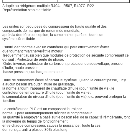
Adopté au réfrigérant multiple R404a, R507, R407C, R22.
Représentation stable et fiable
Les unités sont équipées du compresseur de haute qualité et des
composants de marque de renommée mondiale,
après la dernière conception, la combinaison parfaite fournit un
système sûr et fiable.
L'unité vient norme avec un contrôleur qui peut effectivement éviter
que tournant "Marche/Arrêt" le moteur
fréquemment aussi bien que modules de protection de sécurité comprenant ce
qui suit : Protecteur de perte de phase,
Ordre inversé, protecteur de surtension, protecteur de sousvoltage, pression
d'huile, haute pression,
basse pression, surcharge de moteur.
Huile de rendement élevé séparant le système. Quand le courant passe, il n'y
a aucun besoin d'ajouter l'huile de graissage,
la norme a fourni l'appareil de chauffage d'huile (pour l'unité de vis), le
contrôleur de température d'huile (pour l'unité de vis) et
le commutateur de niveau d'huile (pour l'unité de vis), etc. peuvent protéger la
fonction.
Le contrôleur de PLC est un composant fourni par
norme. Il peut automatiquement décider le compresseur
la quantité à employer a basé sur le besoin réel de la capacité réfrigérante, font
la moyenne du temps de fonctionnement
entre chaque compresseur, sauvez la puissance. Toute la ces
derniers garantira plus de 30% plus long