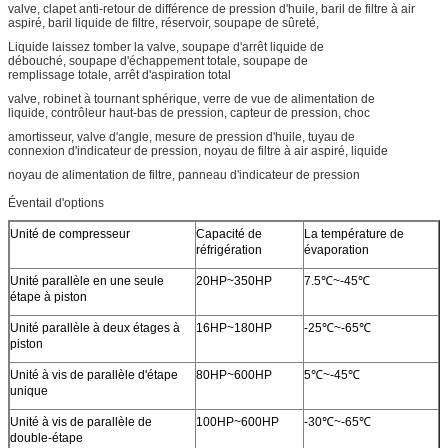
valve, clapet anti-retour de différence de pression d'huile, baril de filtre à air
aspiré, baril liquide de filtre, réservoir, soupape de sûreté,
Liquide laissez tomber la valve, soupape d'arrêt liquide de
débouché, soupape d'échappement totale, soupape de
remplissage totale, arrêt d'aspiration total
valve, robinet à tournant sphérique, verre de vue de alimentation de
liquide, contrôleur haut-bas de pression, capteur de pression, choc
amortisseur, valve d'angle, mesure de pression d'huile, tuyau de
connexion d'indicateur de pression, noyau de filtre à air aspiré, liquide
noyau de alimentation de filtre, panneau d'indicateur de pression
Éventail d'options
Unité de compresseur
Capacité de
La température de
réfrigération
évaporation
Unité parallèle en une seule
20HP~350HP
7.5℃~-45℃
étape à piston
Unité parallèle à deux étages à
16HP~180HP
-25℃~-65℃
piston
Unité à vis de parallèle d'étape
80HP~600HP
5℃~-45℃
unique
Unité à vis de parallèle de
100HP~600HP
-30℃~-65℃
double-étape