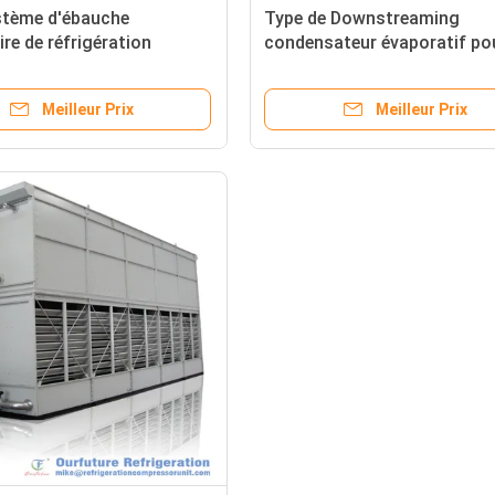
stème d'ébauche
Type de Downstreaming
ire de réfrigération
condensateur évaporatif pou
 évaporatif de chambre
système de réfrigération
e condensateur
d'entreposage au froid
Meilleur Prix
Meilleur Prix