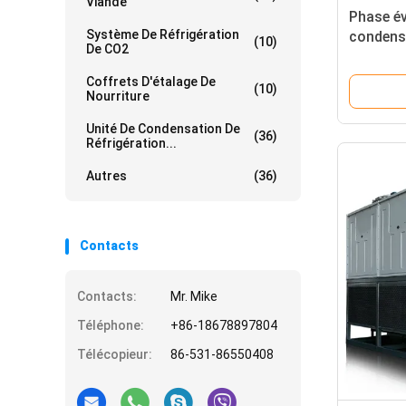
Viande
Phase év
Système De Réfrigération
condens
(10)
De CO2
de réfri
d'ammon
Coffrets D'étalage De
(10)
Nourriture
Unité De Condensation De
(36)
Réfrigération...
Autres
(36)
Contacts
Contacts:
Mr. Mike
Téléphone:
+86-18678897804
Télécopieur:
86-531-86550408