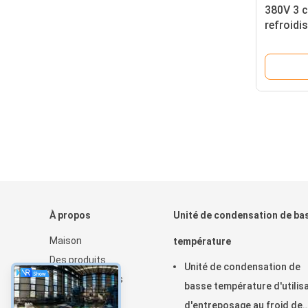
380V 3 
refroidi
de la ph
de réfri
froid
À propos
Unité de condensation de ba
Maison
température
Des produits
Unité de condensation de
Au sujet de nous
basse température d'utilis
Nouvelles
d'entreposage au froid de