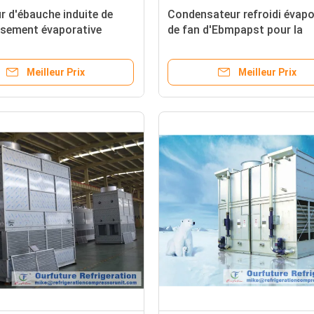
r d'ébauche induite de
Condensateur refroidi évapo
ssement évaporative
de fan d'Ebmpapst pour la
e évaporative de
réfrigération de
ateur de condensateur
supermarché/pharmacie
Meilleur Prix
Meilleur Prix