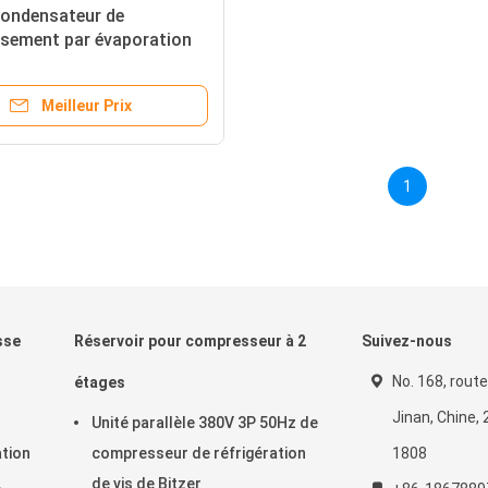
condensateur de
ssement par évaporation
ase 50Hz pour le système
gération d'entreposage au
Meilleur Prix
1
sse
Réservoir pour compresseur à 2
Suivez-nous
No. 168, rout
étages
Jinan, Chine,
Unité parallèle 380V 3P 50Hz de
ation
compresseur de réfrigération
1808
de vis de Bitzer