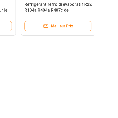
Réfrigérant refroidi évaporatif R22
r le
R134a R404a R407c de
condensateur de pièce
d'entreposage au froid
Meilleur Prix