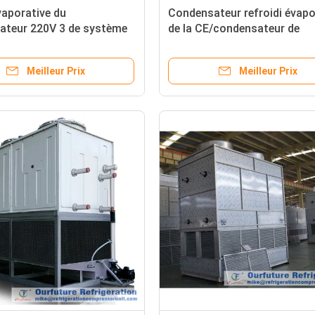
aporative du
Condensateur refroidi évapo
ateur 220V 3 de système
de la CE/condensateur de
gération
refroidissement pour la
iaque/Fréon 60 hertz
réfrigération d'entreposage
Meilleur Prix
Meilleur Prix
froid