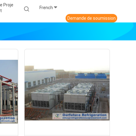
e Proje
French
T
Demande de soumission