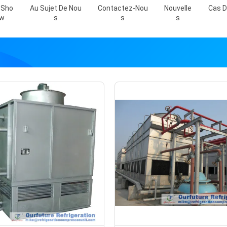
 Sho
Au Sujet De Nou
Contactez-Nou
Nouvelle
Cas D
W
S
S
S