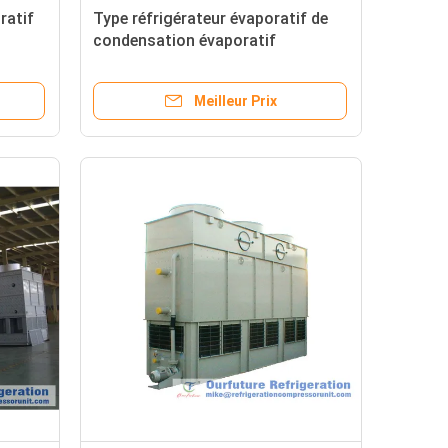
ratif
Type réfrigérateur évaporatif de
condensation évaporatif
d'ébauche induite de condensateur
 au
d'unité
Meilleur Prix