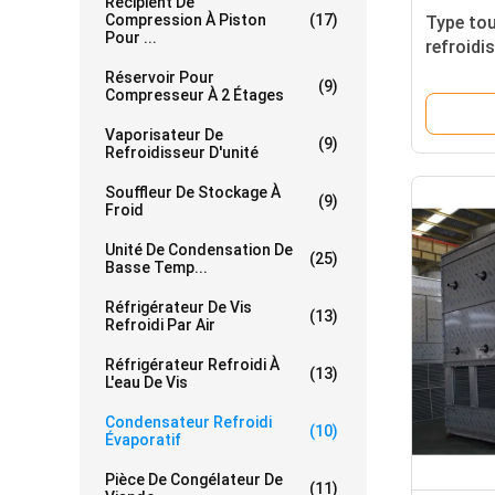
Récipient De
Compression À Piston
(17)
Type tou
Pour ...
refroidi
refroidi
Réservoir Pour
(9)
condens
Compresseur À 2 Étages
Vaporisateur De
(9)
Refroidisseur D'unité
Souffleur De Stockage À
(9)
Froid
Unité De Condensation De
(25)
Basse Temp...
Réfrigérateur De Vis
(13)
Refroidi Par Air
Réfrigérateur Refroidi À
(13)
L'eau De Vis
Condensateur Refroidi
(10)
Évaporatif
Pièce De Congélateur De
(11)