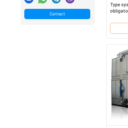
Type sy
obligato
Contact
refroidi
froide d