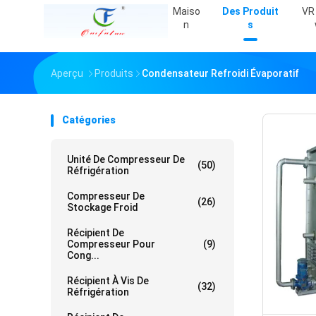
Maiso
Des Produit
VR
N
S
Aperçu
Produits
Condensateur Refroidi Évaporatif
Catégories
Unité De Compresseur De
(50)
Réfrigération
Compresseur De
(26)
Stockage Froid
Récipient De
Compresseur Pour
(9)
Cong...
Récipient À Vis De
(32)
Réfrigération