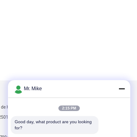
Mr. Mike
Mail nous
e de Huayuan,
2:15 PM
 250100 du Rm
Good day, what product are you looking 
for?