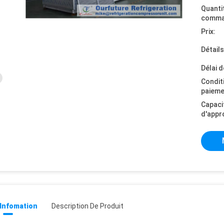
Quanti
comma
Prix:
Détail
Délai d
Condit
paieme
Capaci
d'appr
 Infomation
Description De Produit