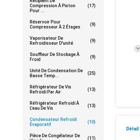
Récipient De
Compression À Piston
(17)
Pour ...
Réservoir Pour
(9)
Compresseur À 2 Étages
Vaporisateur De
(9)
Refroidisseur D'unité
Souffleur De Stockage À
(9)
Froid
Unité De Condensation De
(25)
Basse Temp...
Réfrigérateur De Vis
(13)
Refroidi Par Air
Réfrigérateur Refroidi À
(13)
L'eau De Vis
Condensateur Refroidi
(10)
Évaporatif
Détail
Pièce De Congélateur De
(11)