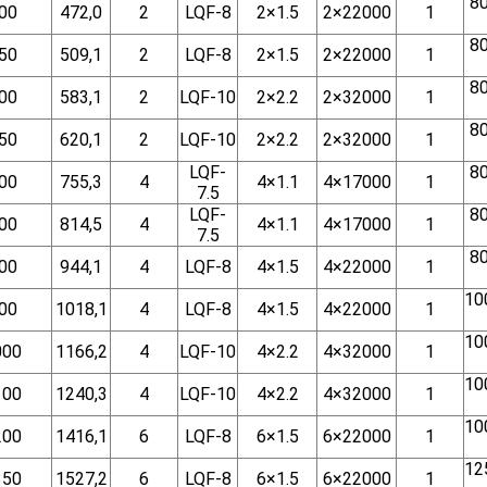
8
00
472,0
2
LQF-8
2×1.5
2×22000
1
8
50
509,1
2
LQF-8
2×1.5
2×22000
1
8
00
583,1
2
LQF-10
2×2.2
2×32000
1
8
50
620,1
2
LQF-10
2×2.2
2×32000
1
LQF-
8
00
755,3
4
4×1.1
4×17000
1
7.5
LQF-
8
00
814,5
4
4×1.1
4×17000
1
7.5
8
00
944,1
4
LQF-8
4×1.5
4×22000
1
10
00
1018,1
4
LQF-8
4×1.5
4×22000
1
10
000
1166,2
4
LQF-10
4×2.2
4×32000
1
10
100
1240,3
4
LQF-10
4×2.2
4×32000
1
10
200
1416,1
6
LQF-8
6×1.5
6×22000
1
12
350
1527,2
6
LQF-8
6×1.5
6×22000
1