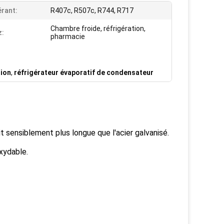
érant:
R407c, R507c, R744, R717
Chambre froide, réfrigération,
z:
pharmacie
tion
,
réfrigérateur évaporatif de condensateur
uit sensiblement plus longue que l'acier galvanisé.
xydable.