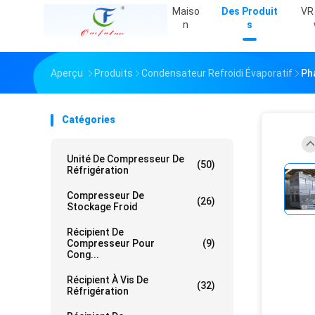
Maiso
Des Produit
VR
N
S
Aperçu
Produits
Condensateur Refroidi Évaporatif
Ph
Catégories
Unité De Compresseur De
(50)
Réfrigération
Compresseur De
(26)
Stockage Froid
Récipient De
Compresseur Pour
(9)
Cong...
Récipient À Vis De
(32)
Réfrigération