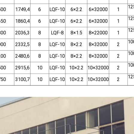
12
500
1749,4
6
LQF-10
6×2.2
6×32000
1
12
650
1860,4
6
LQF-10
6×2.2
6×32000
1
12
800
2036,3
8
LQF-8
8×1.5
8×22000
1
10
000
2332,5
8
LQF-10
8×2.2
8×32000
2
10
200
2480,6
8
LQF-10
8×2.2
8×32000
2
10
500
2915,6
10
LQF-10
10×2.2
10×32000
2
12
750
3100,7
10
LQF-10
10×2.2
10×32000
2