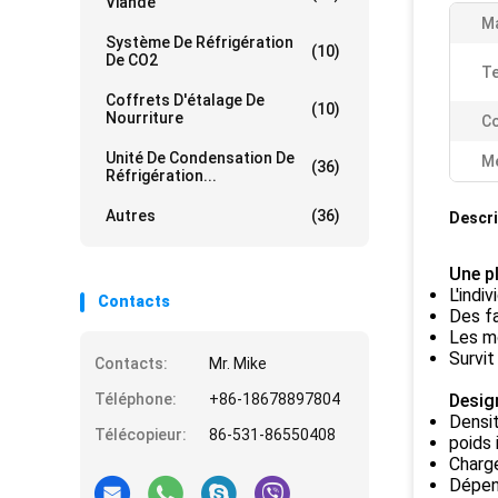
Viande
Ma
Système De Réfrigération
(10)
De CO2
Te
Coffrets D'étalage De
(10)
Nourriture
C
Unité De Condensation De
Me
(36)
Réfrigération...
Autres
(36)
Descri
Une pl
L'indi
Contacts
Des f
Les mo
Survit
Contacts:
Mr. Mike
Téléphone:
+86-18678897804
Desig
Densit
Télécopieur:
86-531-86550408
poids 
Charge
Dépen