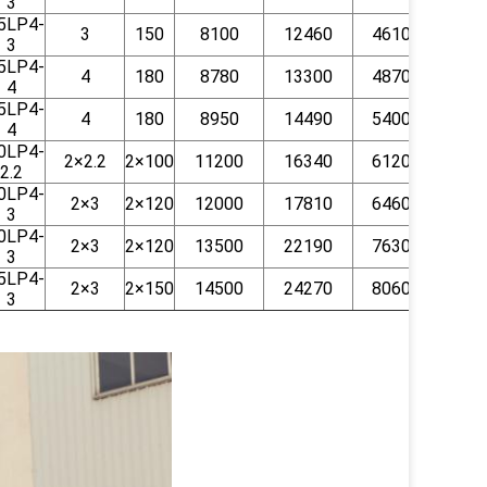
3
5LP4-
3
150
8100
12460
4610
410
3
5LP4-
4
180
8780
13300
4870
410
4
5LP4-
4
180
8950
14490
5400
410
4
0LP4-
2×2.2
2×100
11200
16340
6120
370
2.2
0LP4-
2×3
2×120
12000
17810
6460
370
3
0LP4-
2×3
2×120
13500
22190
7630
410
3
5LP4-
2×3
2×150
14500
24270
8060
410
3