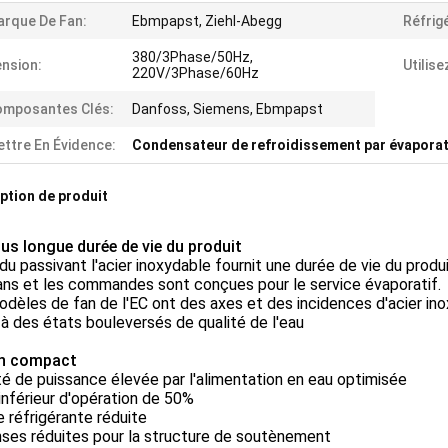
rque De Fan:
Ebmpapst, Ziehl-Abegg
Réfrig
380/3Phase/50Hz,
nsion:
Utilise
220V/3Phase/60Hz
omposantes Clés:
Danfoss, Siemens, Ebmpapst
ttre En Évidence:
Condensateur de refroidissement par évapora
ption de produit
us longue durée de vie du produit
vidu passivant l'acier inoxydable fournit une durée de vie du prod
ans et les commandes sont conçues pour le service évaporatif.
dèles de fan de l'EC ont des axes et des incidences d'acier ino
 à des états bouleversés de qualité de l'eau
n compact
é de puissance élevée par l'alimentation en eau optimisée
inférieur d'opération de 50%
 réfrigérante réduite
ses réduites pour la structure de soutènement