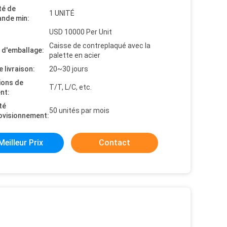
té de
1 UNITÉ
nde min:
USD 10000 Per Unit
Caisse de contreplaqué avec la
s d'emballage:
palette en acier
e livraison:
20~30 jours
ions de
T/T, L/C, etc.
nt:
té
50 unités par mois
ovisionnement:
Meilleur Prix
Contact