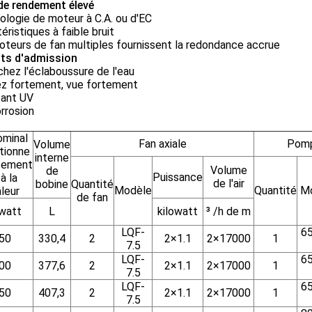
de rendement élevé
logie de moteur à C.A. ou d'EC
éristiques à faible bruit
teurs de fan multiples fournissent la redondance accrue
ts d'admission
hez l'éclaboussure de l'eau
ez fortement, vue fortement
tant UV
rrosion
ominal
Fan axiale
Pomp
Volume
tionne
interne
isement
Volume
de
Puissance
à la
de l'air
bobine
Quantité
Modèle
Quantité
M
leur
de fan
owatt
L
kilowatt
³ /h de m
LQF-
6
50
330,4
2
2×1.1
2×17000
1
7.5
LQF-
6
00
377,6
2
2×1.1
2×17000
1
7.5
LQF-
6
50
407,3
2
2×1.1
2×17000
1
7.5