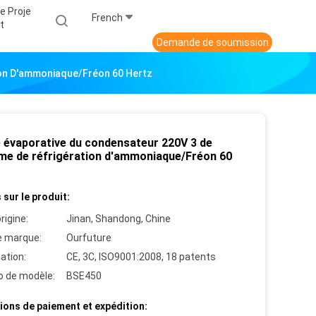
e Proje
French
T
Demande de soumission
ion D'ammoniaque/Fréon 60 Hertz
 évaporative du condensateur 220V 3 de
me de réfrigération d'ammoniaque/Fréon 60
 sur le produit:
rigine:
Jinan, Shandong, Chine
 marque:
Ourfuture
cation:
CE, 3C, ISO9001:2008, 18 patents
 de modèle:
BSE450
ions de paiement et expédition: