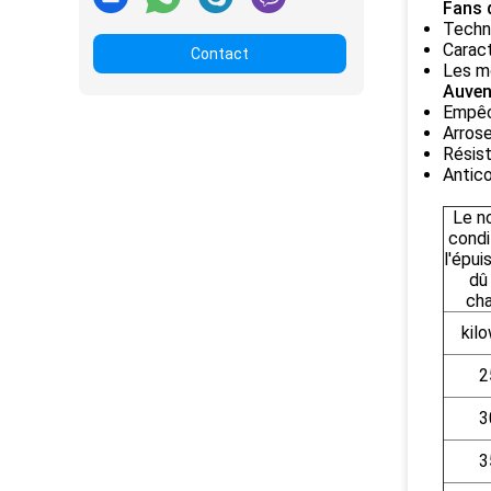
Fans 
Techno
Caract
Contact
Les mo
Auven
Empêc
Arros
Résis
Antico
Le n
condi
l'épu
dû 
cha
kil
2
3
3