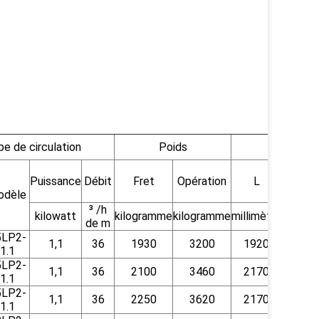
e de circulation
Poids
Puissance
Débit
Fret
Opération
L
L1
odèle
³ /h
kilowatt
kilogramme
kilogramme
millimètre
millimè
de m
5LP2-
1,1
36
1930
3200
1920
280
1.1
5LP2-
1,1
36
2100
3460
2170
280
1.1
5LP2-
1,1
36
2250
3620
2170
280
1.1