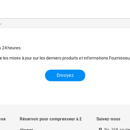
s!
s 24 heures.
les mises à jour sur les derniers produits et informations Fournisseur
sse
Réservoir pour compresseur à 2
Suivez-nous
No. 168, rout