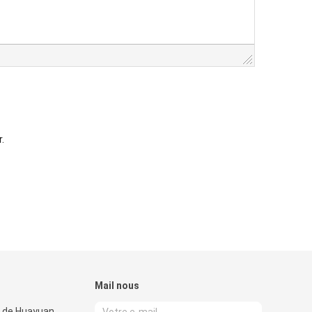
.
Mail nous
e de Huayuan,