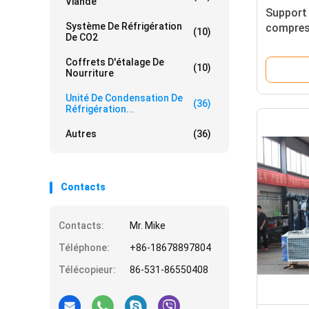
Viande
Support
Système De Réfrigération
compress
(10)
De CO2
nourritu
d'automo
Coffrets D'étalage De
(10)
Nourriture
Unité De Condensation De
(36)
Réfrigération...
Autres
(36)
Contacts
Contacts:
Mr. Mike
Téléphone:
+86-18678897804
Télécopieur:
86-531-86550408