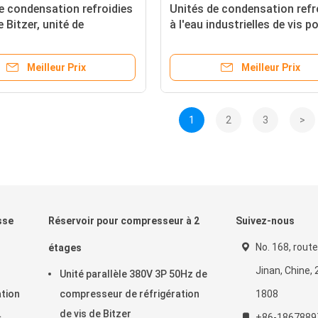
e condensation refroidies
Unités de condensation refr
e Bitzer, unité de
à l'eau industrielles de vis po
eur de la vis R22
chambre froide
Meilleur Prix
Meilleur Prix
1
2
3
>
sse
Réservoir pour compresseur à 2
Suivez-nous
No. 168, rout
étages
Jinan, Chine,
Unité parallèle 380V 3P 50Hz de
ation
compresseur de réfrigération
1808
de vis de Bitzer
+86-1867889