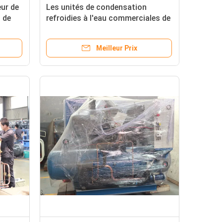
eur de
Les unités de condensation
 de
refroidies à l'eau commerciales de
n
Carlyle, vissent le réfrigérateur
industriel
Meilleur Prix