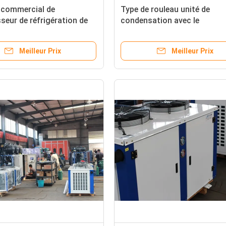
 commercial de
Type de rouleau unité de
eur de réfrigération de
condensation avec le
re avec le contrôle
compresseur de Danfoss R4
bile de sécurité de PLC
le contrôle de PLC pour
Meilleur Prix
Meilleur Prix
l'installation frigorifique