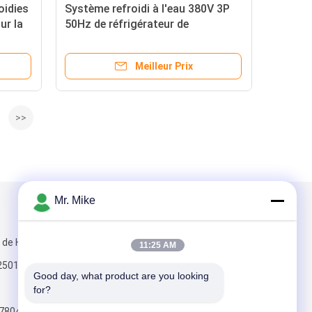
oidies
Système refroidi à l'eau 380V 3P
ur la
50Hz de réfrigérateur de
réfrigération de nourriture
Meilleur Prix
>>
Mr. Mike
Mail nous
e de Huayuan,
11:25 AM
 250100 du Rm
Good day, what product are you looking 
for?
7804