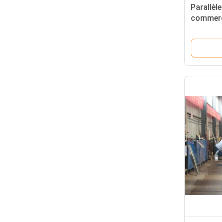
Parallèl
commerc
d'unités
nourritu