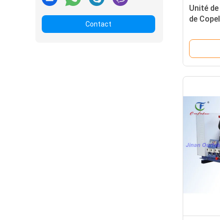
Unité de
de Cope
Contact
parallèle
nourritu