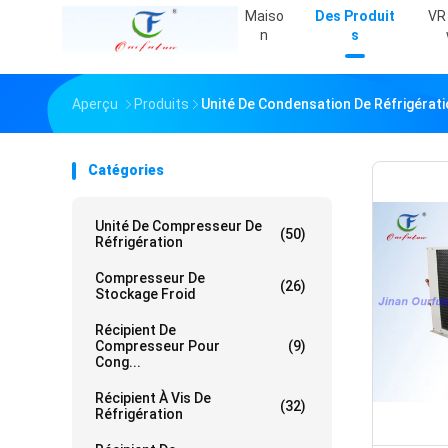
Maiso
Des Produit
VR
N
S
Aperçu
Produits
Unité De Condensation De Réfrigérat
Catégories
Unité De Compresseur De
(50)
Réfrigération
Compresseur De
(26)
Stockage Froid
Récipient De
Compresseur Pour
(9)
Cong...
Récipient À Vis De
(32)
Réfrigération