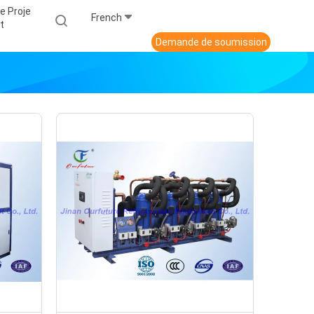
e Proje
French
T
Demande de soumission