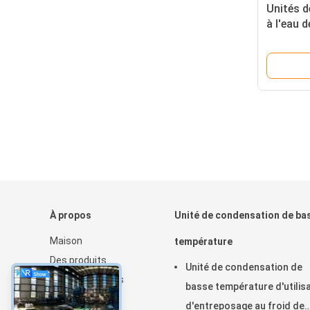
Unités d
à l'eau d
compress
À propos
Unité de condensation de ba
Maison
température
Des produits
Unité de condensation de
Au sujet de nous
basse température d'utilis
Nouvelles
d'entreposage au froid de