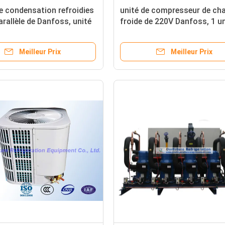
e condensation refroidies
unité de compresseur de ch
arallèle de Danfoss, unité
froide de 220V Danfoss, 1 un
nsation froide des
condensation de congélateu
s R22
phase
Meilleur Prix
Meilleur Prix