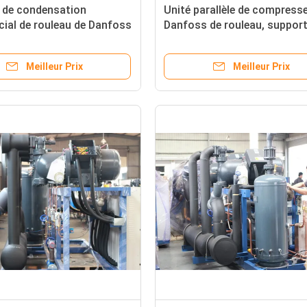
e de condensation
Unité parallèle de compress
ial de rouleau de Danfoss
Danfoss de rouleau, support
 de la réfrigération R22 de
compresseur de réfrigératio
re
Meilleur Prix
Meilleur Prix