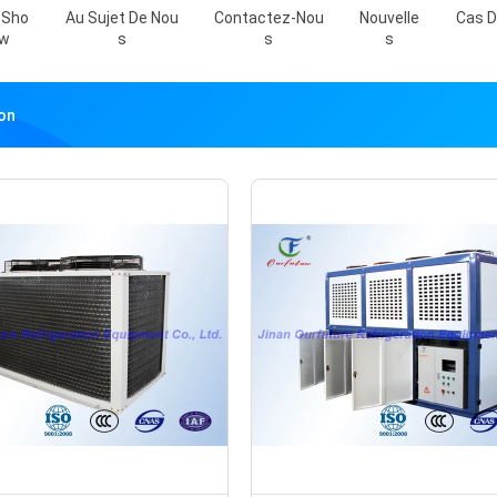
 Sho
Au Sujet De Nou
Contactez-Nou
Nouvelle
Cas D
W
S
S
S
ion