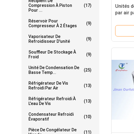
Récipient De
Compression À Piston
(17)
Unités d
Pour ...
par air p
de conde
Réservoir Pour
(9)
chambre
Compresseur À 2 Étages
Vaporisateur De
(9)
Refroidisseur D'unité
Souffleur De Stockage À
(9)
Froid
Unité De Condensation De
(25)
Basse Temp...
Réfrigérateur De Vis
(13)
Refroidi Par Air
Réfrigérateur Refroidi À
(13)
L'eau De Vis
Condensateur Refroidi
(10)
Évaporatif
Pièce De Congélateur De
(11)