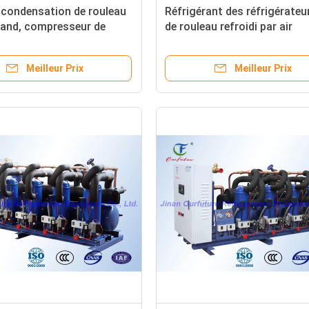
 condensation de rouleau
Réfrigérant des réfrigérateu
land, compresseur de
de rouleau refroidi par air
 de réfrigération de
d'Invotech de climatisation
re
Meilleur Prix
Meilleur Prix