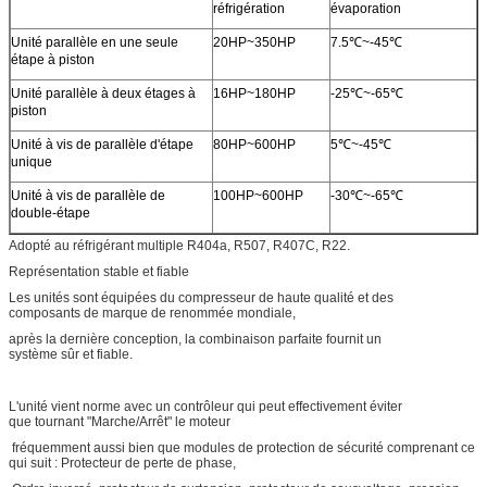
réfrigération
évaporation
Unité parallèle en une seule
20HP~350HP
7.5℃~-45℃
étape à piston
Unité parallèle à deux étages à
16HP~180HP
-25℃~-65℃
piston
Unité à vis de parallèle d'étape
80HP~600HP
5℃~-45℃
unique
Unité à vis de parallèle de
100HP~600HP
-30℃~-65℃
double-étape
Adopté au réfrigérant multiple R404a, R507, R407C, R22.
Représentation stable et fiable
Les unités sont équipées du compresseur de haute qualité et des
composants de marque de renommée mondiale,
après la dernière conception, la combinaison parfaite fournit un
système sûr et fiable.
L'unité vient norme avec un contrôleur qui peut effectivement éviter
que tournant "Marche/Arrêt" le moteur
fréquemment aussi bien que modules de protection de sécurité comprenant ce
qui suit : Protecteur de perte de phase,