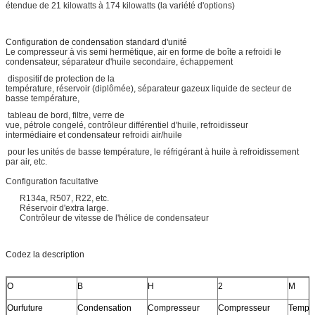
étendue de 21 kilowatts à 174 kilowatts (la variété d'options)
Configuration de condensation standard d'unité
Le compresseur à vis semi hermétique, air en forme de boîte a refroidi le
condensateur, séparateur d'huile secondaire, échappement
dispositif de protection de la
température, réservoir (diplômée), séparateur gazeux liquide de secteur de
basse température,
tableau de bord, filtre, verre de
vue, pétrole congelé, contrôleur différentiel d'huile, refroidisseur
intermédiaire et condensateur refroidi air/huile
pour les unités de basse température, le réfrigérant à huile à refroidissement
par air, etc.
Configuration facultative
R134a, R507, R22, etc.
Réservoir d'extra large.
Contrôleur de vitesse de l'hélice de condensateur
Codez la description
O
B
H
2
M
Ourfuture
Condensation
Compresseur
Compresseur
Temp 