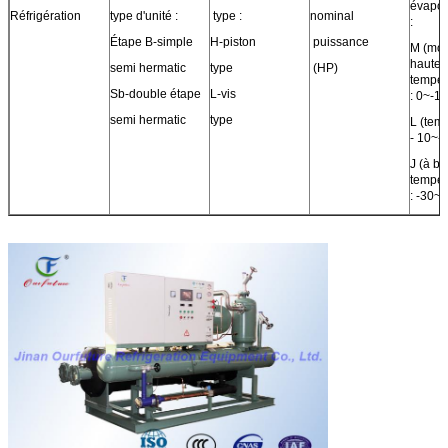
évapor
Réfrigération
type d'unité :
type :
nominal
:
Étape B-simple
H-piston
puissance
M (moy
hautes
semi hermatic
type
(HP)
tempér
Sb-double étape
L-vis
: 0~-1
semi hermatic
type
L (tem
- 10~
J (à b
tempér
: -30~