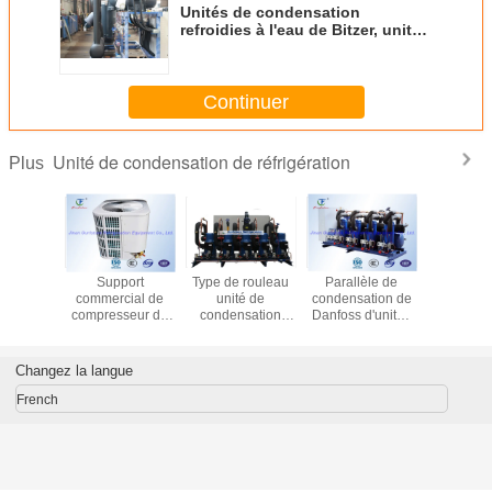
Unités de condensation
refroidies à l'eau de Bitzer, unité
de compresseur de la vis R22
Continuer
Unité de condensation de réfrigération
Plus
 rouleau
Support
Type de rouleau
Parallèle de
Unités
é de
commercial de
unité de
condensation de
condens
ation de
compresseur de
condensation
Danfoss d'unités
refroidies
ss de
réfrigération de
avec le
de rouleau
parallè
le pour
nourriture avec le
compresseur de
d'épicerie
Danfoss, u
cerie
contrôle
Danfoss R404a et
condens
Changez la langue
d'automobile de
le contrôle de
froide
sécurité de PLC
PLC pour
chambre
French
l'installation
frigorifique