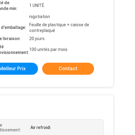
té de
1 UNITÉ
nde min:
nigotiation
Feuille de plastique + caisse de
s d'emballage:
contreplaqué
e livraison:
20 jours
té
100 unités par mois
ovisionnement:
Meilleur Prix
Contact
e
Air refroidi
dissement: