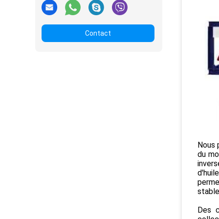
Contact
Nous 
du mo
inver
d'hui
perme
stable 
Des c