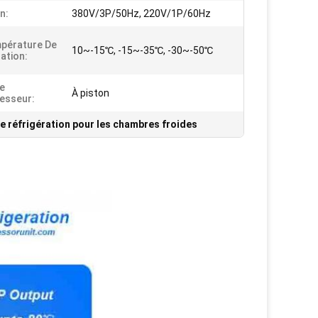
n:
380V/3P/50Hz, 220V/1P/60Hz
pérature De
10~-15℃, -15~-35℃, -30~-50℃
ation:
e
À piston
esseur:
de réfrigération pour les chambres froides