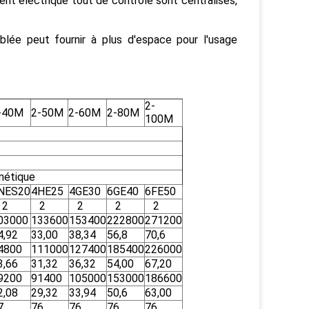
ent électrique tout de contrôle sont centralisés,
blée peut fournir à plus d'espace pour l'usage
2-
-40M
2-50M
2-60M
2-80M
100M
métique
NES20
4HE25
4GE30
6GE40
6FE50
2
2
2
2
2
03000
133600
153400
222800
271200
4,92
33,00
38,34
56,8
70,6
4800
111000
127400
185400
226000
3,66
31,32
36,32
54,00
67,20
9200
91400
105000
153000
186600
2,08
29,32
33,94
50,6
63,00
7
76
76
76
76