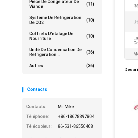
Pièce De Congélateur De
(11)
Ré
Viande
Système De Réfrigération
(10)
Ut
De CO2
Coffrets D'étalage De
(10)
La
Nourriture
Co
Unité De Condensation De
(36)
Me
Réfrigération...
Autres
(36)
Descri
Contacts
Contacts:
Mr. Mike
Téléphone:
+86-18678897804
Télécopieur:
86-531-86550408