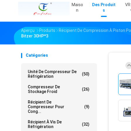
Maiso
Des Produit
VR
N
S
Aperçu
Produits
Récipient De Compression À Piston Po
Bitzer 30HP*3
Catégories
Unité De Compresseur De
(50)
Réfrigération
Compresseur De
(26)
Stockage Froid
Récipient De
Compresseur Pour
(9)
Cong...
Récipient À Vis De
(32)
Réfrigération