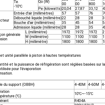
Qo (W)
Te.
00
00
800
1
-10℃
Pe (kilowatts)
20,04
27,87
33,12
4
Entrée d'air (millimètres)
57
57
76
7
Débouché liquide (millimètre)
22
28
28
3
cteur
Bouche d'air (millimètres)
35
45
54
5
Admission liquide (millimètre)
28
28
35
4
L (millimètre)
1972
1972
1972
2
çon générale
W (millimètre)
1100
1100
1100
1
sion
H (millimètre)
1800
1800
1800
1
 et unité parallèle à piston à hautes températures
ntité et la puissance de réfrigération sont réglées basées sur
tilisée pour l'évaporation
nsation.
e du support (OBBH)
4-40M
4-60M
4
ration
10℃~-15℃
mpérature (℃)
gérant
R404A