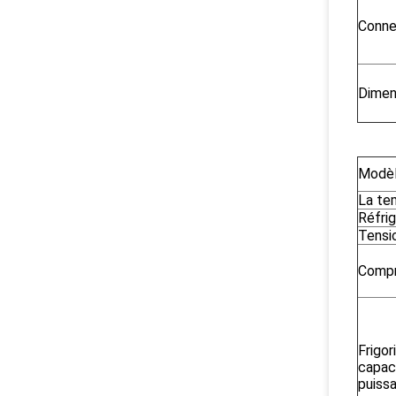
Conne
Dimen
Modèl
La te
Réfri
Tensi
Compr
Frigor
capac
puiss