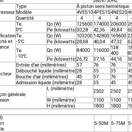
on
380V/50HZ
Type
À piston semi hermétique
esseur
Modèle
4VES10
4PES15
4NES20
4
Quantité
4
4
4
Te.
Qo (W)
125600
174000
206000
2
0℃
Pe (kilowatts)
30,28
42,36
49,84
6
ification
Te.
Qo (W)
103200
142800
169600
2
ité et
-5℃
Pe (kilowatts)
28,68
40,04
47,32
6
ance
138
1
Qo (W)
84000
116000
Te.
400
8
-10℃
Pe (kilowatts)
26,72
37,16
44,16
5
Entrée d'air (millimètres)
57
76
76
1
Débouché liquide (millimètre)
28
35
35
4
cteur
Bouche d'air (millimètres)
45
57
76
7
Admission liquide (millimètre)
28
35
45
4
L (millimètre)
2502
2502
2
çon générale
sion
W (millimètre)
1100
1100
1
H (millimètre)
1800
1800
1
H)
rt
5-50M
5-75M
5
le