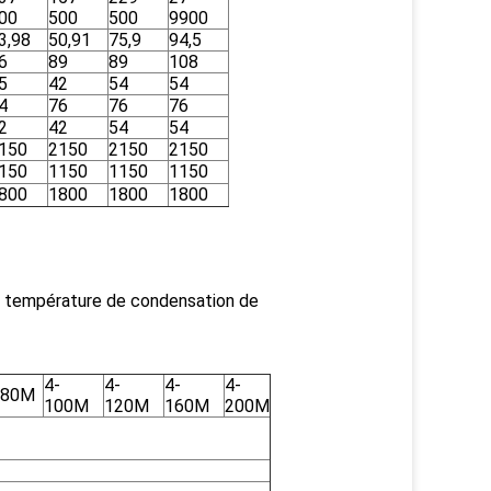
00
500
500
9900
3,98
50,91
75,9
94,5
6
89
89
108
5
42
54
54
4
76
76
76
2
42
54
54
150
2150
2150
2150
150
1150
1150
1150
800
1800
1800
1800
 la température de condensation de
4-
4-
4-
4-
-80M
100M
120M
160M
200M