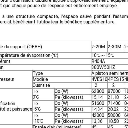
teur d'admission, tubulure liquide d'approvisionnement, équipem
ant que chaque pouce de l'espace est entièrement employé.
té a une structure compacte, l'espace sauvé pendant l'assem
cial, bénéficiant l'utilisateur le bénéfice supplémentaire.
e du support (OBBH)
2-20M
2-30M
2
mpérature de évaporation (℃)
10℃~-15℃
gérant
R404A
on
380V/50HZ
Type
À piston semi her
esseur
Modèle
4VES10
4PES15
4
Quantité
2
2
Qo (W)
62800
87000
1
Te.
0℃
Pe (kilowatts)
15,14
21,18
2
Qo (W)
51600
71400
8
ification
Te.
ité et puissance
-5℃
Pe (kilowatts)
14,34
20,02
2
Qo (W)
42000
58000
6
Te.
-10℃
Pe (kilowatts)
13,36
18,58
2
Entrée d'air (millimètres)
45
45
5