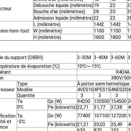
Débouché liquide (millimètre)
19
22
2
cteur
Bouche d'air (millimètres)
28
35
3
Admission liquide (millimètre)
22
22
2
L (millimètre)
1442
1442
1
sion hors-tout
W (millimètre)
1100
1100
1
H (millimètre)
1800
1800
1
e du support (OBBH)
3-30M
3-45M
3-60M
3
mpérature de évaporation (℃)
10℃~-15℃
gérant
R404A
on
380V/50H
Type
À piston semi hermétique
esseur
Modèle
4VES10
4PES15
4NES20
4
Quantité
3
3
3
Te.
Qo (W)
94200
130500
154500
2
0℃
Pe (kilowatts)
22,71
31,77
37,38
4
Qo (W)
77400
107100
127200
1
ification
Te.
ité et
-5℃
Pe (kilowatts)
21,51
30,03
35,49
4
ance
630
870
103
1