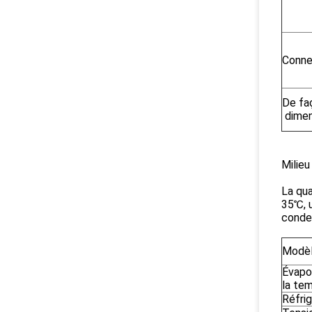
Conne
De fa
dimen
Milieu
La qua
35℃, u
conde
Modèl
Évapo
la te
Réfri