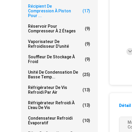
Récipient De
Compression À Piston
(17)
Pour ...
Réservoir Pour
(9)
Compresseur À 2 Étages
Vaporisateur De
(9)
Refroidisseur D'unité
Souffleur De Stockage À
(9)
Froid
Unité De Condensation De
(25)
Basse Temp...
Réfrigérateur De Vis
(13)
Refroidi Par Air
Réfrigérateur Refroidi À
(13)
Détail
L'eau De Vis
Condensateur Refroidi
(10)
M
Évaporatif
C