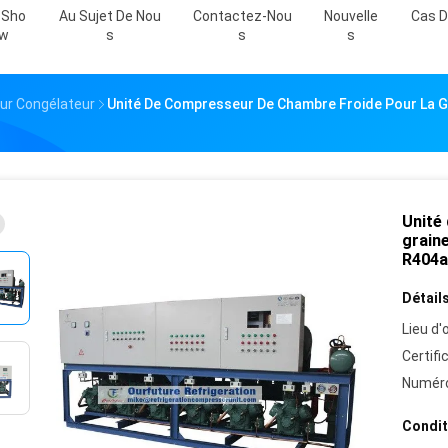
 Sho
Au Sujet De Nou
Contactez-Nou
Nouvelle
Cas D
W
S
S
S
ur Congélateur
Unité De Compresseur De Chambre Froide Pour La G
Unité
graine
R404a
Détails
Lieu d'o
Certifi
Numéro
Condit