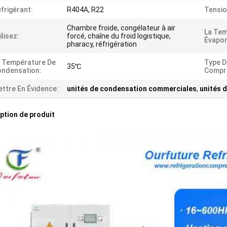
frigérant:
R404A, R22
Tensio
Chambre froide, congélateur à air
La Tem
ilisez:
forcé, chaîne du froid logistique,
Évapor
pharacy, réfrigération
 Température De
Type D
35℃
ndensation:
Compr
ttre En Évidence:
unités de condensation commerciales
,
unités 
ption de produit