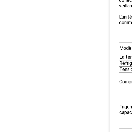
collec
veill
L'uni
commer
Modèl
La te
Réfri
Tensi
Compr
Frigor
capac