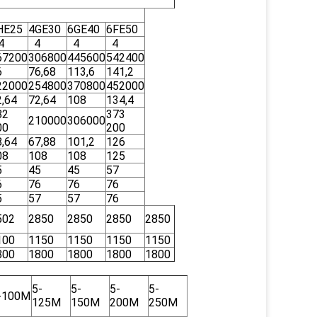
HE25
4GE30
6GE40
6FE50
4
4
4
4
67200
306800
445600
542400
6
76,68
113,6
141,2
22000
254800
370800
452000
2,64
72,64
108
134,4
82
373
210000
306000
00
200
8,64
67,88
101,2
126
08
108
108
125
5
45
45
57
6
76
76
76
5
57
57
76
502
2850
2850
2850
2850
100
1150
1150
1150
1150
800
1800
1800
1800
1800
5-
5-
5-
5-
-100M
125M
150M
200M
250M