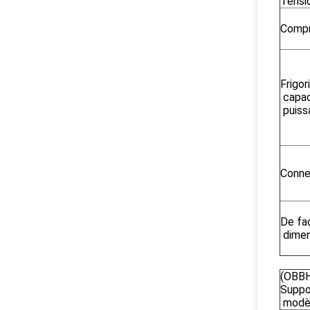
Tensi
Compr
Frigor
capac
puiss
Conne
De fa
dimen
(OBB
Suppo
modè