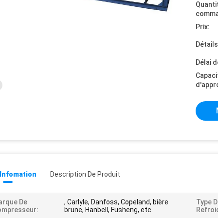
Quanti
comma
Prix:
Détail
Délai d
Capaci
d'appr
 Infomation
Description De Produit
arque De
, Carlyle, Danfoss, Copeland, bière
Type D
ompresseur:
brune, Hanbell, Fusheng, etc.
Refroi