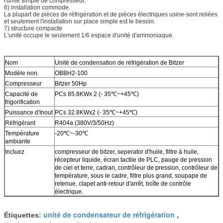
l'unité simple de compresseur.
6) installation commode.
La plupart de pièces de réfrigération et de pièces électriques usine-sont reliées
et seulement l'installation sur place simple est le besoin.
7) structure compacte
L'unité occupe le seulement 1/6 espace d'unité d'ammoniaque.
Nom
Unité de condensation de réfrigération de Bitzer
Modèle non.
OBBH2-100
Compresseur
Bitzer 50Hp
Capacité de
PCs 85.8KWx 2 (- 35℃~+45℃)
frigorification
Puissance d'Inout
PCs 32.8KWx2 (- 35℃~+45℃)
Réfrigérant
R404a (380V/3/50Hz)
Température
-20℃~-30℃
ambiante
Incluez
compresseur de bitzer, seperator d'huile, filtre à huile,
récepteur liquide, écran tactile de PLC, pauge de pression
de ciel et terre, cadran, contrôleur de pression, contrôleur de
température, sous le cadre, filtre plus grand, soupape de
retenue, clapet anti-retour d'arrêt, boîte de contrôle
électrique.
unité de condensateur de réfrigération
Étiquettes:
,