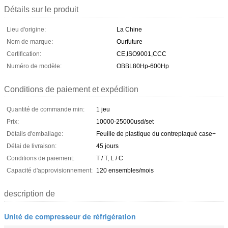
Détails sur le produit
Lieu d'origine:
La Chine
Nom de marque:
Ourfuture
Certification:
CE,ISO9001,CCC
Numéro de modèle:
OBBL80Hp-600Hp
Conditions de paiement et expédition
Quantité de commande min:
1 jeu
Prix:
10000-25000usd/set
Détails d'emballage:
Feuille de plastique du contreplaqué case+
Délai de livraison:
45 jours
Conditions de paiement:
T / T, L / C
Capacité d'approvisionnement:
120 ensembles/mois
description de
Unité de compresseur de réfrigération