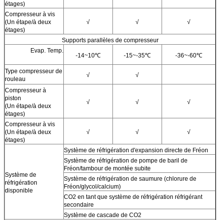
étages)
Compresseur à vis
(Un étape/à deux
√
√
√
étages)
Supports parallèles de compresseur
Evap. Temp.
-14~10℃
-15~-35℃
-36~-60℃
Type compresseur de
√
√
rouleau
Compresseur à
piston
√
√
√
(Un étape/à deux
étages)
Compresseur à vis
(Un étape/à deux
√
√
√
étages)
Système de réfrigération d'expansion directe de Fréon
Système de réfrigération de pompe de baril de
Fréon/tambour de montée subite
Système de
Système de réfrigération de saumure (chlorure de
réfrigération
Fréon/glycol/calcium)
disponible
CO2 en tant que système de réfrigération réfrigérant
secondaire
Système de cascade de CO2