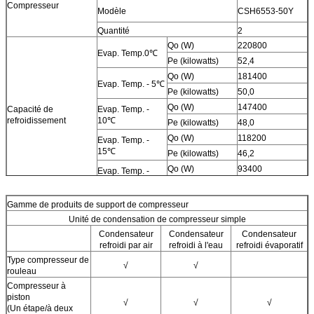
Compresseur
Modèle
CSH6553-50Y
Quantité
2
Qo (W)
220800
Evap. Temp.0℃
Pe (kilowatts)
52,4
Qo (W)
181400
Evap. Temp. - 5℃
Pe (kilowatts)
50,0
Qo (W)
147400
Capacité de
Evap. Temp. -
refroidissement
10℃
Pe (kilowatts)
48,0
Qo (W)
118200
Evap. Temp. -
15℃
Pe (kilowatts)
46,2
Qo (W)
93400
Evap. Temp. -
20℃
Pe (kilowatts)
44,6
Gamme de produits de support de compresseur
Unité de condensation de compresseur simple
Condensateur
Condensateur
Condensateur
refroidi par air
refroidi à l'eau
refroidi évaporatif
Type compresseur de
√
√
rouleau
Compresseur à
piston
√
√
√
(Un étape/à deux