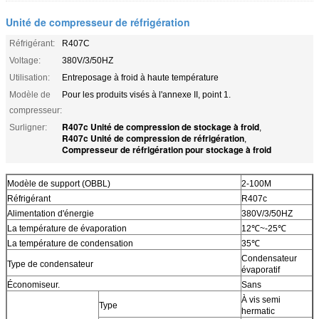
Unité de compresseur de réfrigération
Réfrigérant:
R407C
Voltage:
380V/3/50HZ
Utilisation:
Entreposage à froid à haute température
Modèle de
Pour les produits visés à l'annexe II, point 1.
compresseur:
R407c Unité de compression de stockage à froid
Surligner:
,
R407c Unité de compression de réfrigération
,
Compresseur de réfrigération pour stockage à froid
Modèle de support (OBBL)
2-100M
Réfrigérant
R407c
Alimentation d'énergie
380V/3/50HZ
La température de évaporation
12℃~-25℃
La température de condensation
35℃
Condensateur
Type de condensateur
évaporatif
Économiseur.
Sans
À vis semi
Type
hermatic