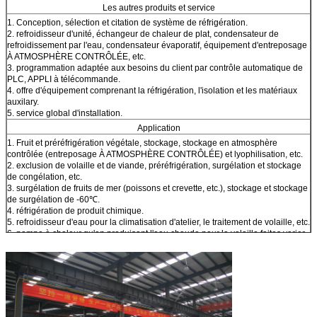
Les autres produits et service
1. Conception, sélection et citation de système de réfrigération.
2. refroidisseur d'unité, échangeur de chaleur de plat, condensateur de
refroidissement par l'eau, condensateur évaporatif, équipement d'entreposage
À ATMOSPHÈRE CONTRÔLÉE, etc.
3. programmation adaptée aux besoins du client par contrôle automatique de
PLC, APPLI à télécommande.
4. offre d'équipement comprenant la réfrigération, l'isolation et les matériaux
auxilary.
5. service global d'installation.
Application
1. Fruit et préréfrigération végétale, stockage, stockage en atmosphère
contrôlée (entreposage À ATMOSPHÈRE CONTRÔLÉE) et lyophilisation, etc.
2. exclusion de volaille et de viande, préréfrigération, surgélation et stockage
de congélation, etc.
3. surgélation de fruits de mer (poissons et crevette, etc.), stockage et stockage
de surgélation de -60℃.
4. réfrigération de produit chimique.
5. refroidisseur d'eau pour la climatisation d'atelier, le traitement de volaille, etc.
6. pompe à chaleur qu'en produisant l'eau chaude pour la volaille faites varier
le pas de l'élimination, etc.
Ce que nous ne faisons pas
1. Nous ne faisons pas le système de réfrigération connexe par ammoniaque.
2. climatiseur de message publicitaire.
3. compresseur d'air.