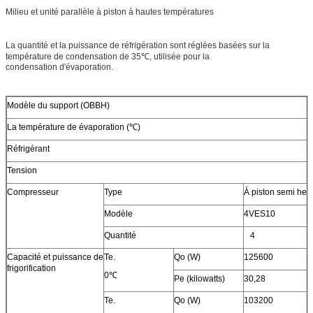
Milieu et unité parallèle à piston à hautes températures
Admission liquide (millimètre)
28
Dimension hors-tout
L (millimètre)
1972
La quantité et la puissance de réfrigération sont réglées basées sur la
température de condensation de 35℃, utilisée pour la
W (millimètre)
1100
condensation d'évaporation.
H (millimètre)
1800
Modèle du support (OBBH)
La température de évaporation (℃)
Réfrigérant
Tension
Compresseur
Type
À piston semi her
Modèle
4VES10
Quantité
4
Capacité et puissance de
Te.
Qo (W)
125600
frigorification
0℃
Pe (kilowatts)
30,28
Te.
Qo (W)
103200