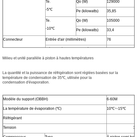
Te.
Qo (W)
129000
-5℃
Pe (kilowatts)
35,85
Te.
Qo (W)
105000
-10℃
Pe (kilowatts)
33,4
Connecteur
Entrée d'air (millimètres)
76
Débouché liquide (millimètre)
28
Milieu et unité parallèle à piston à hautes températures
Bouche d'air (millimètres)
57
Admission liquide (millimètre)
35
La quantité et la puissance de réfrigération sont réglées basées sur la
Dimension hors-tout
L (millimètre)
3102
température de condensation de 35℃, utilisée pour la
condensation d'évaporation.
W (millimètre)
1100
H (millimètre)
1800
Modèle du support (OBBH)
6-60M
La température de évaporation (℃)
10℃~-15℃
Réfrigérant
Tension
3