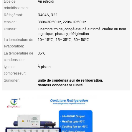
type de
Air refroidi
refroidissement:
Réfrigérant:
R404A, R22
tension:
380V/3P/50Hz, 220V/1P/60Hz
Utilisez:
Chambre froide, congélateur à air forcé, chaîne du froid
logistique, pharacy, réfrigération
La température de
10~-15℃, -15~-35℃, -30~-50℃
évaporation:
La température de
35℃
condensation:
type de
À piston
compresseur:
unité de condensateur de réfrigération
Surligner:
,
danfoss condensant l'unité