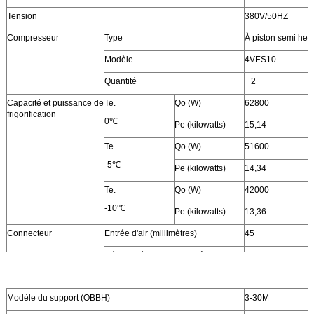
Tension
380V/50HZ
Compresseur
Type
À piston semi her
Modèle
4VES10
Quantité
2
Capacité et puissance de
Te.
Qo (W)
62800
frigorification
0℃
Pe (kilowatts)
15,14
Te.
Qo (W)
51600
-5℃
Pe (kilowatts)
14,34
Te.
Qo (W)
42000
-10℃
Pe (kilowatts)
13,36
Connecteur
Entrée d'air (millimètres)
45
Débouché liquide (millimètre)
19
Bouche d'air (millimètres)
28
Modèle du support (OBBH)
3-30M
Admission liquide (millimètre)
22