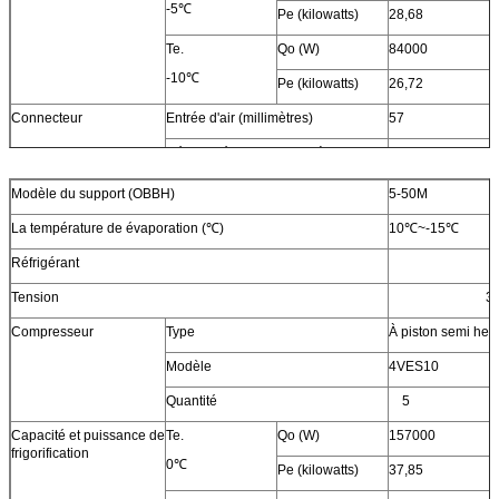
-5℃
Pe (kilowatts)
28,68
Te.
Qo (W)
84000
-10℃
Pe (kilowatts)
26,72
Connecteur
Entrée d'air (millimètres)
57
Débouché liquide (millimètre)
28
Bouche d'air (millimètres)
45
Modèle du support (OBBH)
5-50M
Admission liquide (millimètre)
28
La température de évaporation (℃)
10℃~-15℃
Dimension hors-tout
L (millimètre)
Réfrigérant
W (millimètre)
Tension
3
H (millimètre)
Compresseur
Type
À piston semi her
Modèle
4VES10
Quantité
5
Capacité et puissance de
Te.
Qo (W)
157000
frigorification
0℃
Pe (kilowatts)
37,85