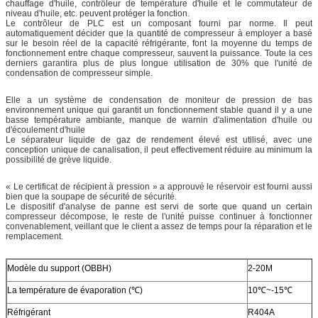
chauffage d'huile, contrôleur de température d'huile et le commutateur de
niveau d'huile, etc. peuvent protéger la fonction.
Le contrôleur de PLC est un composant fourni par norme. Il peut
automatiquement décider que la quantité de compresseur à employer a basé
sur le besoin réel de la capacité réfrigérante, font la moyenne du temps de
fonctionnement entre chaque compresseur, sauvent la puissance. Toute la ces
derniers garantira plus de plus longue utilisation de 30% que l'unité de
condensation de compresseur simple.
Elle a un système de condensation de moniteur de pression de bas
environnement unique qui garantit un fonctionnement stable quand il y a une
basse température ambiante, manque de warnin d'alimentation d'huile ou
d'écoulement d'huile
Le séparateur liquide de gaz de rendement élevé est utilisé, avec une
conception unique de canalisation, il peut effectivement réduire au minimum la
possibilité de grève liquide.
« Le certificat de récipient à pression » a approuvé le réservoir est fourni aussi
bien que la soupape de sécurité de sécurité.
Le dispositif d'analyse de panne est servi de sorte que quand un certain
compresseur décompose, le reste de l'unité puisse continuer à fonctionner
convenablement, veillant que le client a assez de temps pour la réparation et le
remplacement.
Modèle du support (OBBH)
2-20M
La température de évaporation (℃)
10℃~-15℃
Réfrigérant
R404A