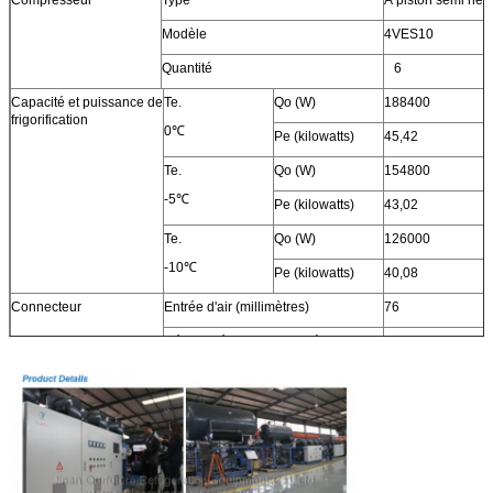
Compresseur
Type
À piston semi her
Modèle
4VES10
Quantité
6
Capacité et puissance de
Te.
Qo (W)
188400
frigorification
0℃
Pe (kilowatts)
45,42
Te.
Qo (W)
154800
-5℃
Pe (kilowatts)
43,02
Te.
Qo (W)
126000
-10℃
Pe (kilowatts)
40,08
Connecteur
Entrée d'air (millimètres)
76
Débouché liquide (millimètre)
35
Bouche d'air (millimètres)
57
Admission liquide (millimètre)
45
Dimension hors-tout
L (millimètre)
3632