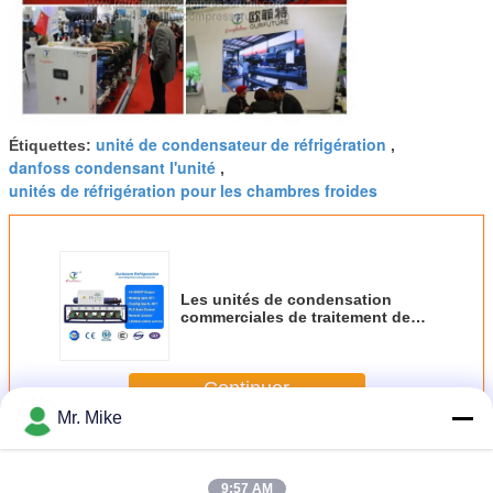
unité de condensateur de réfrigération
Étiquettes:
,
danfoss condensant l'unité
,
unités de réfrigération pour les chambres froides
Les unités de condensation
commerciales de traitement de
graine aèrent 50hp*5 refroidi
R404a
Continuer
Mr. Mike
Unité de compresseur de réfrigération
Plus
9:57 AM