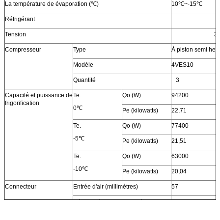
La température de évaporation (℃)
10℃~-15℃
Dimension hors-tout
L (millimètre)
1442
Réfrigérant
W (millimètre)
1100
Tension
3
H (millimètre)
1800
Compresseur
Type
À piston semi her
Modèle
4VES10
Quantité
3
Capacité et puissance de
Te.
Qo (W)
94200
frigorification
0℃
Pe (kilowatts)
22,71
Te.
Qo (W)
77400
-5℃
Pe (kilowatts)
21,51
Te.
Qo (W)
63000
-10℃
Pe (kilowatts)
20,04
Connecteur
Entrée d'air (millimètres)
57
Débouché liquide (millimètre)
22
Bouche d'air (millimètres)
35