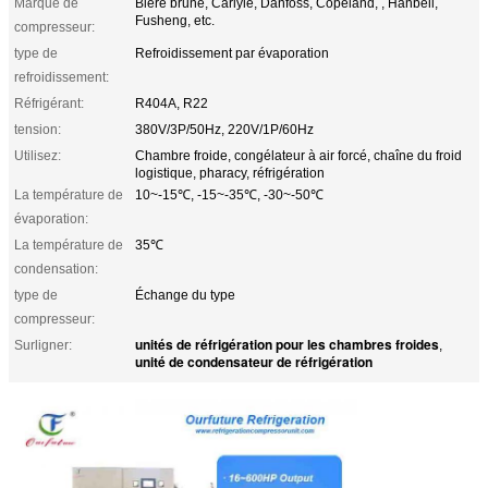
Marque de
Bière brune, Carlyle, Danfoss, Copeland, , Hanbell,
Fusheng, etc.
compresseur:
type de
Refroidissement par évaporation
refroidissement:
Réfrigérant:
R404A, R22
tension:
380V/3P/50Hz, 220V/1P/60Hz
Utilisez:
Chambre froide, congélateur à air forcé, chaîne du froid
logistique, pharacy, réfrigération
La température de
10~-15℃, -15~-35℃, -30~-50℃
évaporation:
La température de
35℃
condensation:
type de
Échange du type
compresseur:
unités de réfrigération pour les chambres froides
Surligner:
,
unité de condensateur de réfrigération