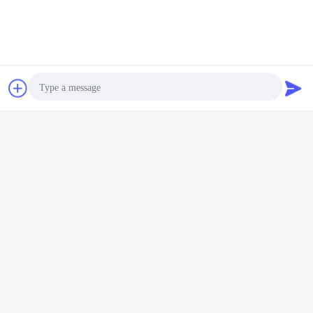
unité de condensateur de réfrigération
Étiquettes:
,
danfoss condensant l'unité
,
Bavarder
Demande de
unités de réfrigération pour les chambres froides
soumission
Bière brune 20hp*6 de GEA
Photo
échangeant le dispositif de
refroidissement de chambre
Video Call
froide pour la conservation
fraîche de graine
Continuer
Audio Call
Unité de compresseur de réfrigération
Plus