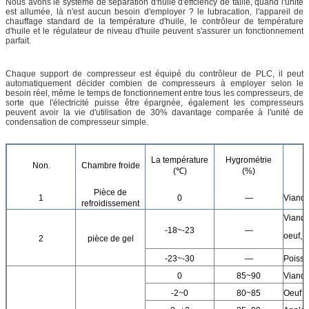
Nous avons le système de séparation d'huile d'effciency de taille, quand l'unité
est allumée, là n'est aucun besoin d'employer ? le lubracation, l'appareil de
chauffage standard de la température d'huile, le contrôleur de température
d'huile et le régulateur de niveau d'huile peuvent s'assurer un fonctionnement
parfait.
Chaque support de compresseur est équipé du contrôleur de PLC, il peut
automatiquement décider combien de compresseurs à employer selon le
besoin réel, même le temps de fonctionnement entre tous les compresseurs, de
sorte que l'électricité puisse être épargnée, également les compresseurs
peuvent avoir la vie d'utilisation de 30% davantage comparée à l'unité de
condensation de compresseur simple.
La température
Hygrométrie
Non.
Chambre froide
(℃)
(%)
Pièce de
1
0
—
Viande,
refroidissement
Viande,
-18~-23
—
oeuf, 
2
pièce de gel
-23~-30
—
Poisson
0
85~90
Viande,
-2~0
80~85
Oeuf fr