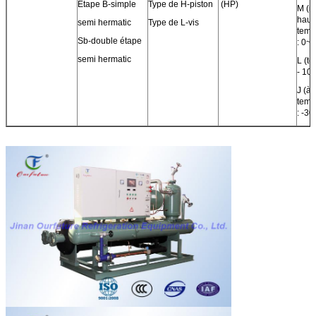
Étape B-simple
Type de H-piston
(HP)
M (m
haut
semi hermatic
Type de L-vis
temp
Sb-double étape
: 0~
semi hermatic
L (t
- 10
J (à
temp
: -3