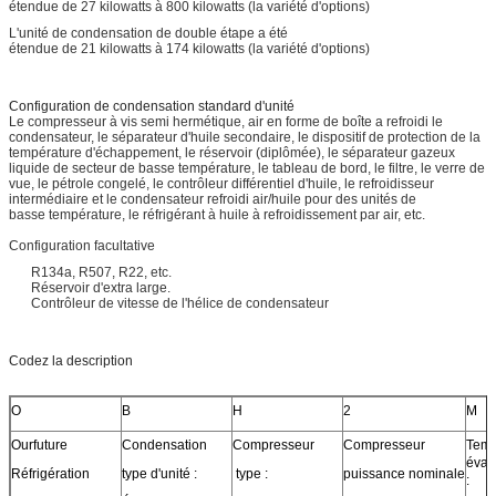
étendue de 27 kilowatts à 800 kilowatts (la variété d'options)
L'unité de condensation de double étape a été
étendue de 21 kilowatts à 174 kilowatts (la variété d'options)
Configuration de condensation standard d'unité
Le compresseur à vis semi hermétique, air en forme de boîte a refroidi le
condensateur, le séparateur d'huile secondaire, le dispositif de protection de la
température d'échappement, le réservoir (diplômée), le séparateur gazeux
liquide de secteur de basse température, le tableau de bord, le filtre, le verre de
vue, le pétrole congelé, le contrôleur différentiel d'huile, le refroidisseur
intermédiaire et le condensateur refroidi air/huile pour des unités de
basse température, le réfrigérant à huile à refroidissement par air, etc.
Configuration facultative
R134a, R507, R22, etc.
Réservoir d'extra large.
Contrôleur de vitesse de l'hélice de condensateur
Codez la description
O
B
H
2
M
Ourfuture
Condensation
Compresseur
Compresseur
Temp
évap
Réfrigération
type d'unité :
type :
puissance nominale
: