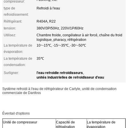
compresseur:
type de
Refroidi à l'eau
refroidissement:
Réfrigérant:
R404A, R22
tension:
380V/3P/50Hz, 220V/1P/60Hz
Utilisez:
Chambre froide, congélateur à air forcé, chaîne du froid
logistique, pharacy, réfrigération
La température de
10~-15℃, -15~-35℃, -30~-50℃
évaporation:
La température de
35℃
condensation:
l'eau refroidie refroidisseurs
Surligner:
,
unités industrielles de refroidisseur d'eau
Système refroidi à l'eau de réfrigérateur de Carlyle, unité de condensation
commerciale de Danfoss
Éventail d'options
Unité de compresseur
Capacité de
La température de
réfrigération
évaporation