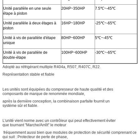
Unité parallèle en une seule
20HP~350HP
7.5℃~-45℃
étape à piston
Unité parallèle à deux étages à
16HP~180HP
-25℃~-65℃
piston
Unité à vis de parallèle d'étape
80HP~600HP
5℃~-45℃
unique
Unité à vis de parallèle de
100HP~600HP
-30℃~-65℃
double-étape
Adopté au réfrigérant multiple R404a, R507, R407C, R22.
Représentation stable et fiable
Les unités sont équipées du compresseur de haute qualité et des
composants de marque de renommée mondiale,
après la dernière conception, la combinaison parfaite fournit un
système sûr et fiable.
L'unité vient norme avec un contrôleur qui peut effectivement éviter
que tournant "Marche/Arrêt" le moteur
fréquemment aussi bien que modules de protection de sécurité comprenant ce
qui suit : Protecteur de perte de phase,