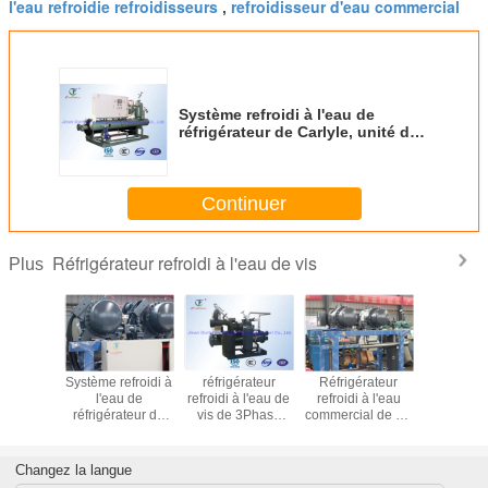
l'eau refroidie refroidisseurs
refroidisseur d'eau commercial
,
Système refroidi à l'eau de
réfrigérateur de Carlyle, unité de
condensation commerciale de
Danfoss
Continuer
Réfrigérateur refroidi à l'eau de vis
Plus
omie
Système refroidi à
réfrigérateur
Réfrigérateur
Réfrigér
 refroidie
l'eau de
refroidi à l'eau de
refroidi à l'eau
refroidi 
au de
réfrigérateur de
vis de 3Phase
commercial de vis
approuvé 
ateur de
vis de congélateur
50Hz, dispositif de
pour la chaîne du
de la
itzer de
à air forcé avec le
refroidissement
froid logistique
appropr
 froide
séparateur d'huile
de la chambre
réfrigé
Changez la langue
ontrôleur
380V froide
différ