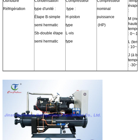
Ourfuture
Condensation
Compresseur
Compresseur
Temp 
évapor
Réfrigération
type d'unité :
type :
nominal
:
Étape B-simple
H-piston
puissance
M (moy
hautes
semi hermatic
type
(HP)
tempér
Sb-double étape
L-vis
: 0~-1
semi hermatic
type
L (tem
- 10~
J (à b
tempér
: -30~