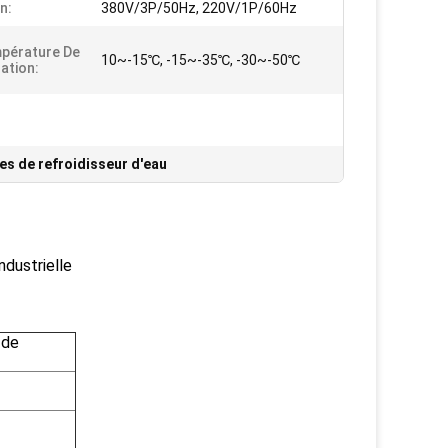
n:
380V/3P/50Hz, 220V/1P/60Hz
pérature De
10~-15℃, -15~-35℃, -30~-50℃
ation:
les de refroidisseur d'eau
ndustrielle
 de