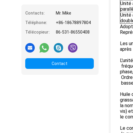
Unité 
parall
Contacts:
Mr. Mike
Unité 
doubl
Téléphone:
+86-18678897804
Adopté
Représ
Télécopieur:
86-531-86550408
Les u
après 
L'unit
Contact
fréqu
phase
Ordre 
basse 
Huile 
grais
la nor
vis) e
le com
Le co