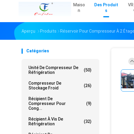
Maiso
Des Produit
VR
N
S
Aperçu
Produits
Réservoir Pour Compresseur À 2 Étag
Catégories
Unité De Compresseur De
(50)
Réfrigération
Compresseur De
(26)
Stockage Froid
Récipient De
Compresseur Pour
(9)
Cong...
Récipient À Vis De
(32)
Réfrigération