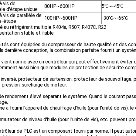
à vis de
80HP~600HP
5℃~-45℃
èle d'étape unique
à vis de parallèle de
100HP~600HP
-30℃~-65℃
e-étape
 au réfrigérant multiple R404a, R507, R407C, R22.
entation stable et fiable
nités sont équipées du compresseur de haute qualité et des 
la dernière conception, la combinaison parfaite fournit un systèm
é vient norme avec un contrôleur qui peut effectivement éviter
emment aussi bien que modules de protection de sécurité compr
,
inversé, protecteur de surtension, protecteur de sousvoltage, pr
pression, surcharge de moteur.
de rendement élevé séparant le système. Quand le courant passe, i
sage,
me a fourni l'appareil de chauffage d'huile (pour l'unité de vis), l
t
mutateur de niveau d'huile (pour l'unité de vis), etc. peuvent pro
ntrôleur de PLC est un composant fourni par norme. Il peut au