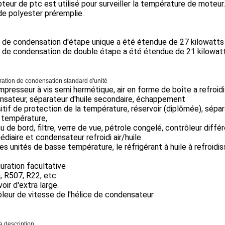
teur de ptc est utilisé pour surveiller la température de moteur.
de polyester préremplie.
é de condensation d'étape unique a été étendue de 27 kilowatts à
é de condensation de double étape a été étendue de 21 kilowatts
ration de condensation standard d'unité
presseur à vis semi hermétique, air en forme de boîte a refroidi
nsateur, séparateur d'huile secondaire, échappement
itif de protection de la température, réservoir (diplômée), sépa
 température,
u de bord, filtre, verre de vue, pétrole congelé, contrôleur différe
édiaire et condensateur refroidi air/huile
es unités de basse température, le réfrigérant à huile à refroidis
uration facultative
 R507, R22, etc.
oir d'extra large.
leur de vitesse de l'hélice de condensateur
a description