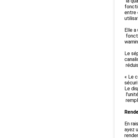
la qua
fonct
entre 
utilis
Elle a
fonct
warnin
Le sép
canali
réduis
« Le c
sécuri
Le dis
l'unit
rempl
Rende
En rai
ayez u
rende