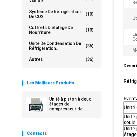
Viande
Ré
Système De Réfrigération
(10)
De CO2
Ut
Coffrets D'étalage De
(10)
Nourriture
La
Co
Unité De Condensation De
(36)
Réfrigération...
Me
Autres
(36)
Descri
Réfrig
Les Meilleurs Produits
Éventa
Unité à piston à deux
étages de
Unité
compresseur de
réfrigération de Bitzer
Unité 
pour des congélateurs
seule
à air forcé de R404a
Unité 
Contacts
étage