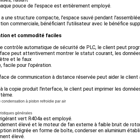
haque pouce de l'espace est entièrement employé.
é a une structure compacte, l'espace sauvé pendant l'assemblée
ation commerciale, bénéficiant l'utilisateur avec le bénéfice sup
tion et commodité faciles
e contrôle automatique de sécurité de PLC, le client peut progr
rface peut attentivement montrer le statut courant, les donné
ètre et le faux
, facile pour l'opération.
rface de communication à distance réservée peut aider le client à
à la copie produit l'interface, le client peut imprimer les données
stème.
 condensation à piston refroidie par air
ristiques générales
rigérant vert R404a est employé.
dement élevé et le moteur de fan externe à faible bruit de rotor 
tion intégrée en forme de boîte, conderser en aluminium établi 
ment élevé.