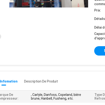
comma
Prix:
Détail
Délai d
Capaci
d'appr
 Infomation
Description De Produit
arque De
, Carlyle, Danfoss, Copeland, bière
Type D
ompresseur:
brune, Hanbell, Fusheng, etc.
Refroi