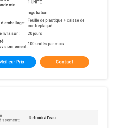
1 UNITÉ
nde min:
nigotiation
Feuille de plastique + caisse de
s d'emballage:
contreplaqué
e livraison:
20 jours
té
100 unités par mois
ovisionnement:
Meilleur Prix
Contact
e
Refroidi à l'eau
dissement: