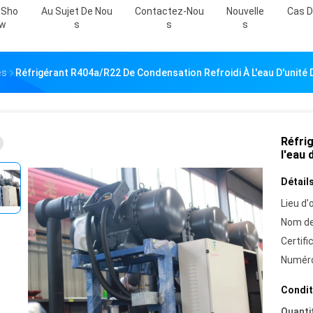
 Sho
Au Sujet De Nou
Contactez-Nou
Nouvelle
Cas D
W
S
S
S
es
Réfrigérant R404a/R22 De Condensation Refroidi À L'eau D'unité D
Réfri
l'eau 
Détails
Lieu d'o
Nom de
Certifi
Numéro
Condit
Quanti