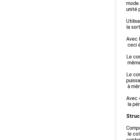
mode. 
unité 
Utilis
la sor
Avec l
ceci é
Le con
même 
Le co
puissa
à mêm
Avec «
la pér
Struc
Compos
le col
centra