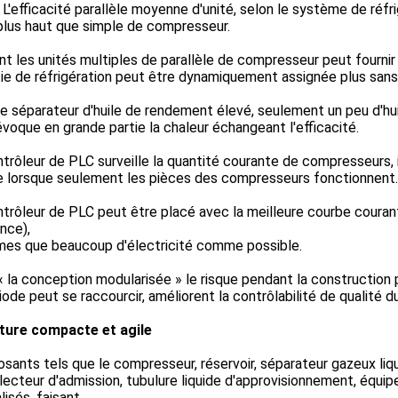
L'efficacité parallèle moyenne d'unité, selon le système de réf
plus haut que simple de compresseur.
ant les unités multiples de parallèle de compresseur peut fournir
tie de réfrigération peut être dynamiquement assignée plus sans 
e séparateur d'huile de rendement élevé, seulement un peu d'hu
voque en grande partie la chaleur échangeant l'efficacité.
trôleur de PLC surveille la quantité courante de compresseurs, i
lorsque seulement les pièces des compresseurs fonctionnent.
ntrôleur de PLC peut être placé avec la meilleure courbe cour
nce),
es que beaucoup d'électricité comme possible.
 la conception modularisée » le risque pendant la construction p
iode peut se raccourcir, améliorent la contrôlabilité de qualité du
ture compacte et agile
ants tels que le compresseur, réservoir, séparateur gazeux liqu
lecteur d'admission, tubulure liquide d'approvisionnement, équi
lisés, faisant