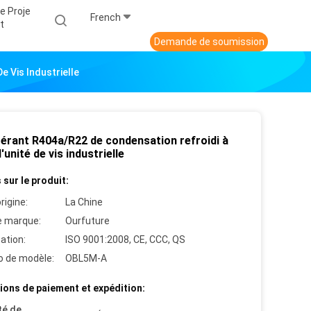
e Proje
French
T
Demande de soumission
e Vis Industrielle
gérant R404a/R22 de condensation refroidi à
d'unité de vis industrielle
 sur le produit:
rigine:
La Chine
 marque:
Ourfuture
cation:
ISO 9001:2008, CE, CCC, QS
 de modèle:
OBL5M-A
ions de paiement et expédition:
té de