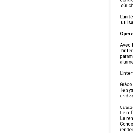
sûr c
L'unit
utilis
Opéra
Avec l
l'inte
param
alarme
L'inte
Grâce 
le sy
Unité de
Caracté
Le réf
Le ren
Concep
rende