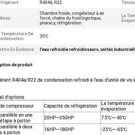
frigérant:
R404A, R22
Tensio
Chambre froide, congélateur à air
La Tem
ilisez:
forcé, chaîne du froid logistique,
Évapor
pharacy, réfrigération
 Température De
35℃
ndensation:
ttre En Évidence:
l'eau refroidie refroidisseurs
,
unités industriel
ption de produit
érant R404a/R22 de condensation refroidi à l'eau d'unité de vis i
il d'options
La température
 de compresseur
Capacité de réfrigération
évaporation
parallèle en une
20HP~350HP
7.5℃~-45℃
 étape à piston
parallèle à deux
16HP~180HP
-25℃~-65℃
s à piston