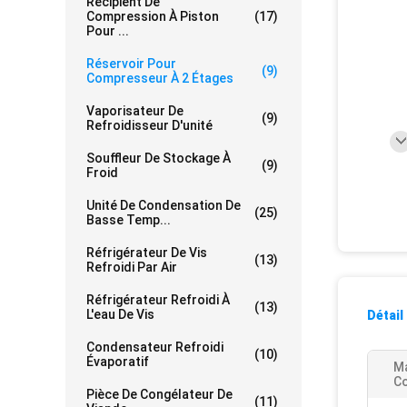
Récipient De
Compression À Piston
(17)
Pour ...
Réservoir Pour
(9)
Compresseur À 2 Étages
Vaporisateur De
(9)
Refroidisseur D'unité
Souffleur De Stockage À
(9)
Froid
Unité De Condensation De
(25)
Basse Temp...
Réfrigérateur De Vis
(13)
Refroidi Par Air
Réfrigérateur Refroidi À
(13)
L'eau De Vis
Détail
Condensateur Refroidi
(10)
Évaporatif
M
C
Pièce De Congélateur De
(11)