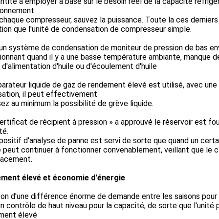
ntité à employer a basé sur le besoin réel de la capacité réfri
ionnement
chaque compresseur, sauvez la puissance. Toute la ces derniers
ation que l'unité de condensation de compresseur simple.
 un système de condensation de moniteur de pression de bas env
ionnant quand il y a une basse température ambiante, manque d
 d'alimentation d'huile ou d'écoulement d'huile
arateur liquide de gaz de rendement élevé est utilisé, avec un
sation, il peut effectivement
ez au minimum la possibilité de grève liquide.
ertificat de récipient à pression » a approuvé le réservoir est fo
té.
positif d'analyse de panne est servi de sorte que quand un cer
é peut continuer à fonctionner convenablement, veillant que le c
acement.
ment élevé et économie d'énergie
son d'une différence énorme de demande entre les saisons pour la 
n contrôle de haut niveau pour la capacité, de sorte que l'unité 
ment élevé