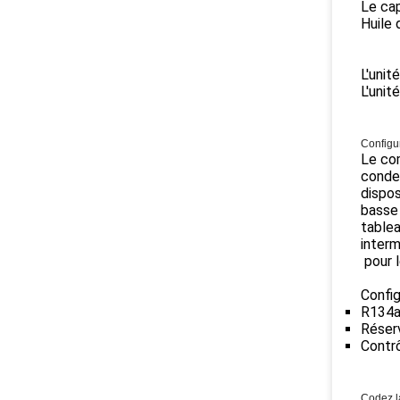
Le cap
Huile 
L'unit
L'unit
Configu
Le com
conde
dispos
basse
tablea
interm
pour l
Config
R134a,
Réserv
Contrô
Codez l