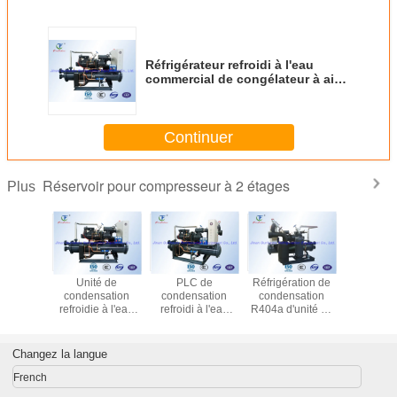
Réfrigérateur refroidi à l'eau
commercial de congélateur à air
forcé, support de compresseur
de réfrigération
Continuer
Réservoir pour compresseur à 2 étages
Plus
érateur
Unité de
PLC de
Réfrigération de
Unité à p
 à l'eau
condensation
condensation
condensation
deux éta
de vis de
refroidie à l'eau
refroidi à l'eau
R404a d'unité de
compress
zer semi
de vis avec le
semi-hermétique
vis refroidie à
réfrigéra
tique
compresseur de
d'unités de
l'eau de Danfoss
Bitzer po
Danfoss
réfrigération
congélateu
Changez la langue
Copeland
forcé de
French