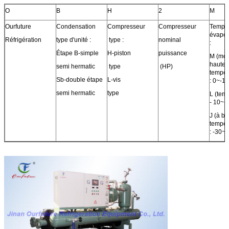
O
B
H
2
M
Ourfuture
Condensation
Compresseur
Compresseur
Temp 
évapor
Réfrigération
type d'unité :
type :
nominal
:
Étape B-simple
H-piston
puissance
M (moy
hautes
semi hermatic
type
(HP)
tempér
Sb-double étape
L-vis
: 0~-1
semi hermatic
type
L (tem
- 10~
J (à b
tempér
: -30~