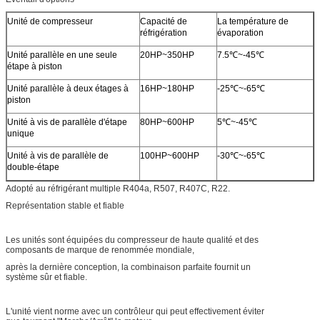
Unité de compresseur
Capacité de
La température de
réfrigération
évaporation
Unité parallèle en une seule
20HP~350HP
7.5℃~-45℃
étape à piston
Unité parallèle à deux étages à
16HP~180HP
-25℃~-65℃
piston
Unité à vis de parallèle d'étape
80HP~600HP
5℃~-45℃
unique
Unité à vis de parallèle de
100HP~600HP
-30℃~-65℃
double-étape
Adopté au réfrigérant multiple R404a, R507, R407C, R22.
Représentation stable et fiable
Les unités sont équipées du compresseur de haute qualité et des
composants de marque de renommée mondiale,
après la dernière conception, la combinaison parfaite fournit un
système sûr et fiable.
L'unité vient norme avec un contrôleur qui peut effectivement éviter