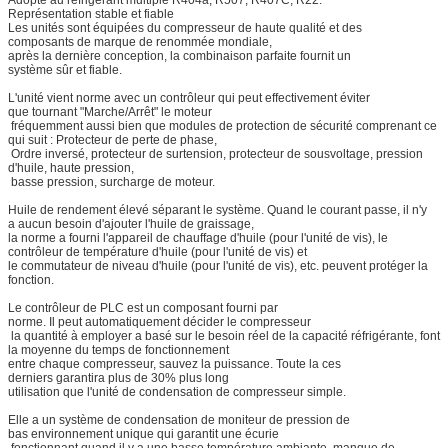
Représentation stable et fiable
Les unités sont équipées du compresseur de haute qualité et des
composants de marque de renommée mondiale,
après la dernière conception, la combinaison parfaite fournit un
système sûr et fiable.
L'unité vient norme avec un contrôleur qui peut effectivement éviter
que tournant "Marche/Arrêt" le moteur
fréquemment aussi bien que modules de protection de sécurité comprenant ce
qui suit : Protecteur de perte de phase,
Ordre inversé, protecteur de surtension, protecteur de sousvoltage, pression
d'huile, haute pression,
basse pression, surcharge de moteur.
Huile de rendement élevé séparant le système. Quand le courant passe, il n'y
a aucun besoin d'ajouter l'huile de graissage,
la norme a fourni l'appareil de chauffage d'huile (pour l'unité de vis), le
contrôleur de température d'huile (pour l'unité de vis) et
le commutateur de niveau d'huile (pour l'unité de vis), etc. peuvent protéger la
fonction.
Le contrôleur de PLC est un composant fourni par
norme. Il peut automatiquement décider le compresseur
la quantité à employer a basé sur le besoin réel de la capacité réfrigérante, font
la moyenne du temps de fonctionnement
entre chaque compresseur, sauvez la puissance. Toute la ces
derniers garantira plus de 30% plus long
utilisation que l'unité de condensation de compresseur simple.
Elle a un système de condensation de moniteur de pression de
bas environnement unique qui garantit une écurie
fonctionnant quand il y a une basse température ambiante, manque de