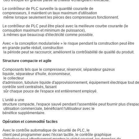
Le contrôleur de PLC surveille la quantité courante de
compresseurs, il maintient un taux maximum d'utilisation
même lorsque seulement les pièces des compresseurs fonctionnent.
Le contrôleur de PLC peut être placé avec la meilleure courbe courante (le
comsuption maximum et minimum de puissance),
à mêmes que beaucoup d'électricité comme possible.
Avec « la conception modularisée » le risque pendant la construction peut être
en grande partie réduit, construction
la période peut se raccourcir, améliorent la contrôlabilité de qualité du produit.
Structure compacte et agile
Composants tels que le compresseur, réservoir, séparateur gazeux
liquide, séparateur d'huile, économiseur,
le collecteur
d'admission, tubulure liquide d'approvisionnement, équipement électrique tout d
contrôle sont centralisés, faisant
sûr chaque pouce de l'espace est entièrement employé.
L'unité a une
structure compacte, l'espace sauvé pendant l'assemblée peut fournir plus d'espa
utilisation commerciale, bénéficiant l'utilisateur avec le
bénéfice supplémentaire.
Opération et commodité faciles
Avec le contrôle automatique de sécurité de PLC, le
client peut programmer avec l'écran tactile, le contrôle graphique
l'interface peut attentivement montrer le statut courant, les données de