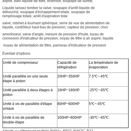
aspiré, baril liquide de filtre, réservoir, soupape de sûreté,
Liquide laissez tomber la valve, soupape d'arrêt liquide de
débouché, soupape d'échappement totale, soupape de
remplissage totale, arrêt d'aspiration total
valve, robinet à tournant sphérique, verre de vue de alimentation de
liquide, contrôleur haut-bas de pression, capteur de pression, choc
amortisseur, valve d'angle, mesure de pression d'huile, tuyau de
connexion d'indicateur de pression, noyau de filtre à air aspiré, liquide
noyau de alimentation de filtre, panneau d'indicateur de pression
Éventail d'options
Unité de compresseur
Capacité de
La température de
réfrigération
évaporation
Unité parallèle en une seule
20HP~350HP
7.5℃~-45℃
étape à piston
Unité parallèle à deux étages à
16HP~180HP
-25℃~-65℃
piston
Unité à vis de parallèle d'étape
80HP~600HP
5℃~-45℃
unique
Unité à vis de parallèle de
100HP~600HP
-30℃~-65℃
double-étape
Adopté au réfrigérant multiple R404a, R507, R407C, R22.