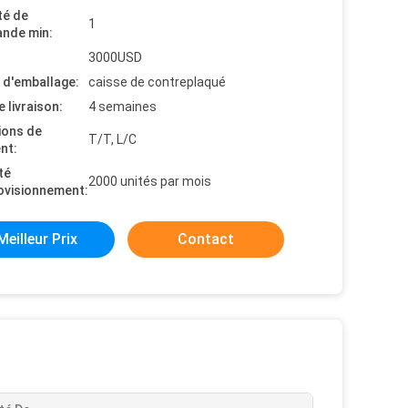
té de
1
nde min:
3000USD
s d'emballage:
caisse de contreplaqué
e livraison:
4 semaines
ions de
T/T, L/C
nt:
té
2000 unités par mois
ovisionnement:
Meilleur Prix
Contact