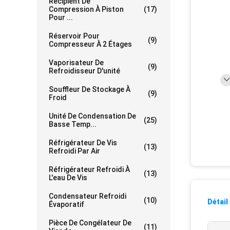
Récipient De
Compression À Piston
(17)
Pour ...
Réservoir Pour
(9)
Compresseur À 2 Étages
Vaporisateur De
(9)
Refroidisseur D'unité
Souffleur De Stockage À
(9)
Froid
Unité De Condensation De
(25)
Basse Temp...
Réfrigérateur De Vis
(13)
Refroidi Par Air
Réfrigérateur Refroidi À
(13)
L'eau De Vis
Condensateur Refroidi
(10)
Détail
Évaporatif
Pièce De Congélateur De
(11)