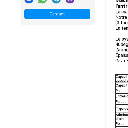
Machi
l'ent
La mac
Contact
Notre
(3 ton
La tem
Le sy
40deg
L'ali
Épais
Gaz ré
Capacit
quotidi
Capacit
Puissan
Entrée 
Puissan
Type de
Admissi
drain
Poids