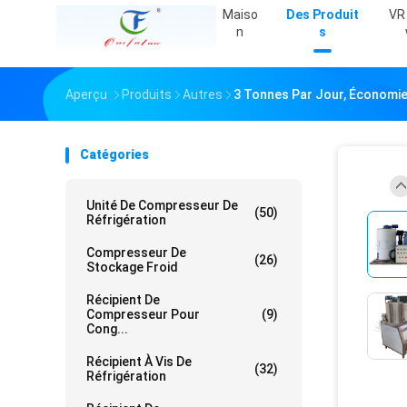
Maiso
Des Produit
VR
N
S
Aperçu
Produits
Autres
3 Tonnes Par Jour, Économie 
Catégories
Unité De Compresseur De
(50)
Réfrigération
Compresseur De
(26)
Stockage Froid
Récipient De
Compresseur Pour
(9)
Cong...
Récipient À Vis De
(32)
Réfrigération