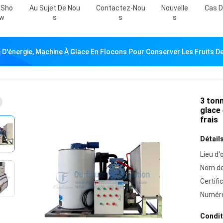
 Sho
Au Sujet De Nou
Contactez-Nou
Nouvelle
Cas D
W
S
S
S
D'énergie, Machine À Glace En Flocons Pour Conserver Les Fruits De
3 tonn
glace 
frais
Détails
Lieu d'o
Nom de
Certifi
Numéro
Condit