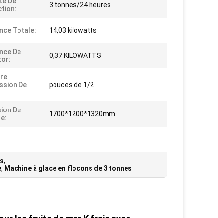
té De
3 tonnes/24 heures
tion:
nce Totale:
14,03 kilowatts
nce De
0,37 KILOWATTS
or:
re
ssion De
pouces de 1/2
ion De
1700*1200*1320mm
e:
ns
,
e
,
Machine à glace en flocons de 3 tonnes