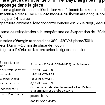
ne à glace de flocon de 3 Ton Per Day Energy Saving po
reposage dans la glace
hine à glace de flocon d'Ourfuture vise à fournir la meilleure sol
 machine à glace OMIF3T-R4A modèle de flocon est conçue pour 
nes) par 24 heures.
pérature ambiante fonctionnante conçue est 25 le degC, degC e
stème de réfrigération a la température de évaporation de -20
C.
mentation d'énergie standard est 380~420V/3 phase/50Hz.
seur 1.6mm ~2.3mm de glace de flocon
frigérant R404a ou d'autres selon l'exigence de client.
é de production
3 tonnes (3000 KILOGRAMMES) par 24 heures
enne
é de refroidissement
17,2 KILOWATTS
ce totale
14,03 KILOWATTS
de compresseur
13,66 KILOWATTS
ce de Reductor
0,37 KILOWATTS
Condensateur de refroidissement à l'air d'aileron
 condensateur
en aluminium et de tube de cuivre
on de l'eau/diamètre
pouces de 1/2
600 KILOGRAMMES