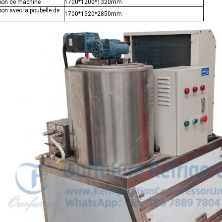
ion de machine
1700*1200*1320mm
on avec la poubelle de
1700*1520*2850mm