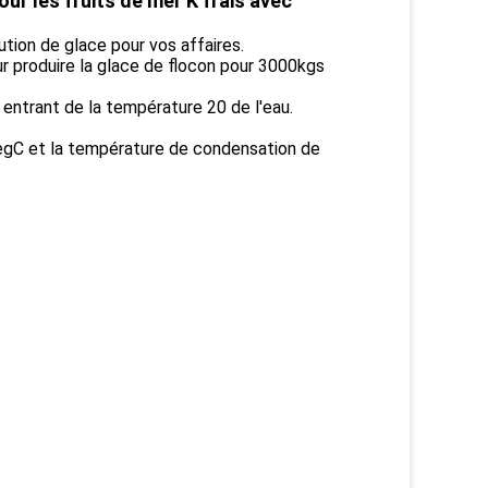
ur les fruits de mer K frais avec
ution de glace pour vos affaires.
produire la glace de flocon pour 3000kgs
ntrant de la température 20 de l'eau.
degC et la température de condensation de