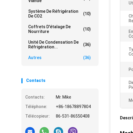
Viande
Ut
Système De Réfrigération
(10)
De CO2
C
Re
Coffrets D'étalage De
(10)
Nourriture
En
C
Unité De Condensation De
(36)
Réfrigération...
Ty
C
Autres
(36)
Po
Contacts
Di
Pi
Contacts:
Mr. Mike
Me
Téléphone:
+86-18678897804
Télécopieur:
86-531-86550408
Descri