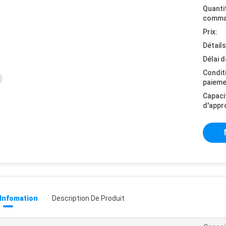
Quanti
comma
Prix:
Détail
Délai d
Condit
paieme
Capaci
d'appr
 Infomation
Description De Produit