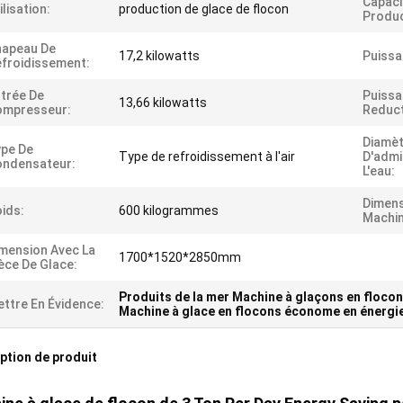
Capaci
ilisation:
production de glace de flocon
Produc
hapeau De
17,2 kilowatts
Puissa
froidissement:
trée De
Puissa
13,66 kilowatts
ompresseur:
Reduct
Diamèt
pe De
Type de refroidissement à l'air
D'admi
ondensateur:
L'eau:
Dimens
ids:
600 kilogrammes
Machin
mension Avec La
1700*1520*2850mm
èce De Glace:
Produits de la mer Machine à glaçons en floco
ttre En Évidence:
Machine à glace en flocons économe en énergi
ption de produit