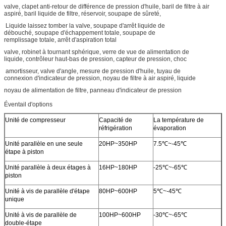
valve, clapet anti-retour de différence de pression d'huile, baril de filtre à air
aspiré, baril liquide de filtre, réservoir, soupape de sûreté,
Liquide laissez tomber la valve, soupape d'arrêt liquide de
débouché, soupape d'échappement totale, soupape de
remplissage totale, arrêt d'aspiration total
valve, robinet à tournant sphérique, verre de vue de alimentation de
liquide, contrôleur haut-bas de pression, capteur de pression, choc
amortisseur, valve d'angle, mesure de pression d'huile, tuyau de
connexion d'indicateur de pression, noyau de filtre à air aspiré, liquide
noyau de alimentation de filtre, panneau d'indicateur de pression
Éventail d'options
Unité de compresseur
Capacité de
La température de
réfrigération
évaporation
Unité parallèle en une seule
20HP~350HP
7.5℃~-45℃
étape à piston
Unité parallèle à deux étages à
16HP~180HP
-25℃~-65℃
piston
Unité à vis de parallèle d'étape
80HP~600HP
5℃~-45℃
unique
Unité à vis de parallèle de
100HP~600HP
-30℃~-65℃
double-étape