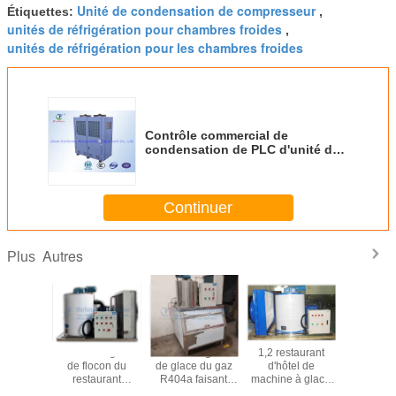
Unité de condensation de compresseur
Étiquettes:
,
unités de réfrigération pour chambres froides
,
unités de réfrigération pour les chambres froides
Contrôle commercial de
condensation de PLC d'unité de
Copeland de climatisation
Continuer
Autres
Plus
chine à
Machine à glace
Flocon réfrigérant
1,2 restaurant
5 tonnes p
flocon de
de flocon du
de glace du gaz
d'hôtel de
machine à 
er Day
restaurant
R404a faisant
machine à glace
flocons d
 Saving
2Ton/Day d'hôtel
l'épaisseur
de flocon
mer à 