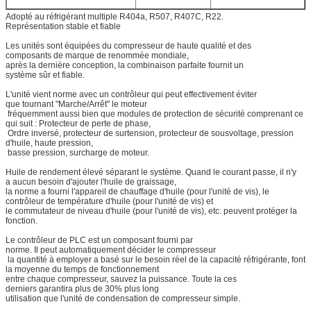
Adopté au réfrigérant multiple R404a, R507, R407C, R22.
Représentation stable et fiable
Les unités sont équipées du compresseur de haute qualité et des
composants de marque de renommée mondiale,
après la dernière conception, la combinaison parfaite fournit un
système sûr et fiable.
L'unité vient norme avec un contrôleur qui peut effectivement éviter
que tournant "Marche/Arrêt" le moteur
fréquemment aussi bien que modules de protection de sécurité comprenant ce
qui suit : Protecteur de perte de phase,
Ordre inversé, protecteur de surtension, protecteur de sousvoltage, pression
d'huile, haute pression,
basse pression, surcharge de moteur.
Huile de rendement élevé séparant le système. Quand le courant passe, il n'y
a aucun besoin d'ajouter l'huile de graissage,
la norme a fourni l'appareil de chauffage d'huile (pour l'unité de vis), le
contrôleur de température d'huile (pour l'unité de vis) et
le commutateur de niveau d'huile (pour l'unité de vis), etc. peuvent protéger la
fonction.
Le contrôleur de PLC est un composant fourni par
norme. Il peut automatiquement décider le compresseur
la quantité à employer a basé sur le besoin réel de la capacité réfrigérante, font
la moyenne du temps de fonctionnement
entre chaque compresseur, sauvez la puissance. Toute la ces
derniers garantira plus de 30% plus long
utilisation que l'unité de condensation de compresseur simple.