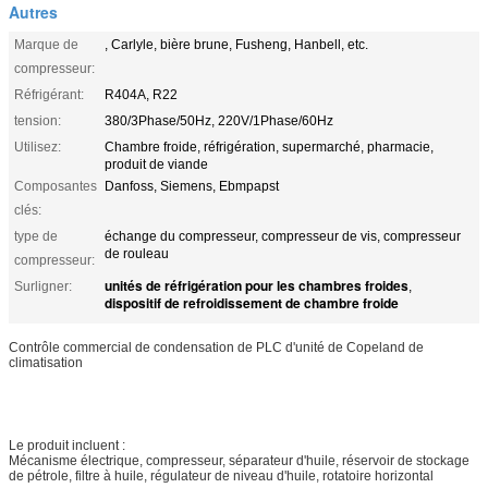
Autres
Marque de
, Carlyle, bière brune, Fusheng, Hanbell, etc.
compresseur:
Réfrigérant:
R404A, R22
tension:
380/3Phase/50Hz, 220V/1Phase/60Hz
Utilisez:
Chambre froide, réfrigération, supermarché, pharmacie,
produit de viande
Composantes
Danfoss, Siemens, Ebmpapst
clés:
type de
échange du compresseur, compresseur de vis, compresseur
de rouleau
compresseur:
unités de réfrigération pour les chambres froides
Surligner:
,
dispositif de refroidissement de chambre froide
Contrôle commercial de condensation de PLC d'unité de Copeland de
climatisation
Le produit incluent :
Mécanisme électrique, compresseur, séparateur d'huile, réservoir de stockage
de pétrole, filtre à huile, régulateur de niveau d'huile, rotatoire horizontal