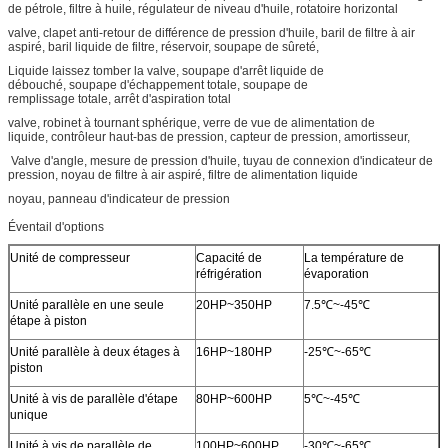
de pétrole, filtre à huile, régulateur de niveau d'huile, rotatoire horizontal
valve, clapet anti-retour de différence de pression d'huile, baril de filtre à air
aspiré, baril liquide de filtre, réservoir, soupape de sûreté,
Liquide laissez tomber la valve, soupape d'arrêt liquide de
débouché, soupape d'échappement totale, soupape de
remplissage totale, arrêt d'aspiration total
valve, robinet à tournant sphérique, verre de vue de alimentation de
liquide, contrôleur haut-bas de pression, capteur de pression, amortisseur,
Valve d'angle, mesure de pression d'huile, tuyau de connexion d'indicateur de
pression, noyau de filtre à air aspiré, filtre de alimentation liquide
noyau, panneau d'indicateur de pression
Éventail d'options
Unité de compresseur
Capacité de
La température de
réfrigération
évaporation
Unité parallèle en une seule
20HP~350HP
7.5℃~-45℃
étape à piston
Unité parallèle à deux étages à
16HP~180HP
-25℃~-65℃
piston
Unité à vis de parallèle d'étape
80HP~600HP
5℃~-45℃
unique
Unité à vis de parallèle de
100HP~600HP
-30℃~-65℃