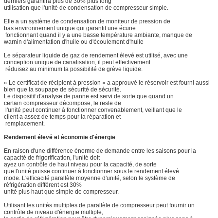
derniers garantira plus de 30% plus long
utilisation que l'unité de condensation de compresseur simple.
Elle a un système de condensation de moniteur de pression de
bas environnement unique qui garantit une écurie
fonctionnant quand il y a une basse température ambiante, manque de
warnin d'alimentation d'huile ou d'écoulement d'huile
Le séparateur liquide de gaz de rendement élevé est utilisé, avec une
conception unique de canalisation, il peut effectivement
réduisez au minimum la possibilité de grève liquide.
« Le certificat de récipient à pression » a approuvé le réservoir est fourni aussi
bien que la soupape de sécurité de sécurité.
Le dispositif d'analyse de panne est servi de sorte que quand un
certain compresseur décompose, le reste de
l'unité peut continuer à fonctionner convenablement, veillant que le
client a assez de temps pour la réparation et
remplacement.
Rendement élevé et économie d'énergie
En raison d'une différence énorme de demande entre les saisons pour la
capacité de frigorification, l'unité doit
ayez un contrôle de haut niveau pour la capacité, de sorte
que l'unité puisse continuer à fonctionner sous le rendement élevé
mode. L'efficacité parallèle moyenne d'unité, selon le système de
réfrigération différent est 30%
unité plus haut que simple de compresseur.
Utilisant les unités multiples de parallèle de compresseur peut fournir un
contrôle de niveau d'énergie multiple,