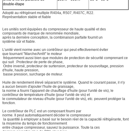
double-étape
Adopté au réfrigérant multiple R404a, R507, R407C, R22.
Représentation stable et fiable
Les unités sont équipées du compresseur de haute qualité et des
composants de marque de renommée mondiale,
après la dernière conception, la combinaison parfaite fournit un
système sûr et fiable.
L'unité vient norme avec un contrôleur qui peut effectivement éviter
que tournant "Marche/Arrêt" le moteur
fréquemment aussi bien que modules de protection de sécurité comprenant ce
qui suit : Protecteur de perte de phase,
Ordre inversé, protecteur de surtension, protecteur de sousvoltage, pression
d'huile, haute pression,
basse pression, surcharge de moteur.
Huile de rendement élevé séparant le système. Quand le courant passe, il n'y
a aucun besoin d'ajouter l'huile de graissage,
la norme a fourni l'appareil de chauffage d'huile (pour l'unité de vis), le
contrôleur de température d'huile (pour l'unité de vis) et
le commutateur de niveau d'huile (pour l'unité de vis), etc. peuvent protéger la
fonction.
Le contrôleur de PLC est un composant fourni par
norme. Il peut automatiquement décider le compresseur
la quantité à employer a basé sur le besoin réel de la capacité réfrigérante, font
la moyenne du temps de fonctionnement
entre chaque compresseur, sauvez la puissance. Toute la ces