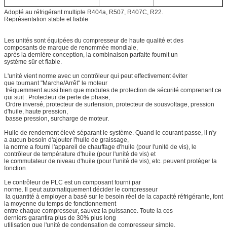
Adopté au réfrigérant multiple R404a, R507, R407C, R22.
Représentation stable et fiable
Les unités sont équipées du compresseur de haute qualité et des
composants de marque de renommée mondiale,
après la dernière conception, la combinaison parfaite fournit un
système sûr et fiable.
L'unité vient norme avec un contrôleur qui peut effectivement éviter
que tournant "Marche/Arrêt" le moteur
fréquemment aussi bien que modules de protection de sécurité comprenant ce
qui suit : Protecteur de perte de phase,
Ordre inversé, protecteur de surtension, protecteur de sousvoltage, pression
d'huile, haute pression,
basse pression, surcharge de moteur.
Huile de rendement élevé séparant le système. Quand le courant passe, il n'y
a aucun besoin d'ajouter l'huile de graissage,
la norme a fourni l'appareil de chauffage d'huile (pour l'unité de vis), le
contrôleur de température d'huile (pour l'unité de vis) et
le commutateur de niveau d'huile (pour l'unité de vis), etc. peuvent protéger la
fonction.
Le contrôleur de PLC est un composant fourni par
norme. Il peut automatiquement décider le compresseur
la quantité à employer a basé sur le besoin réel de la capacité réfrigérante, font
la moyenne du temps de fonctionnement
entre chaque compresseur, sauvez la puissance. Toute la ces
derniers garantira plus de 30% plus long
utilisation que l'unité de condensation de compresseur simple.