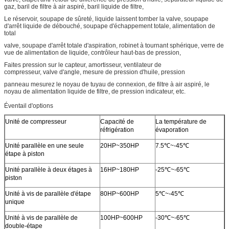
gaz, baril de filtre à air aspiré, baril liquide de filtre,
Le réservoir, soupape de sûreté, liquide laissent tomber la valve, soupape
d'arrêt liquide de débouché, soupape d'échappement totale, alimentation de
total
valve, soupape d'arrêt totale d'aspiration, robinet à tournant sphérique, verre de
vue de alimentation de liquide, contrôleur haut-bas de pression,
Faites pression sur le capteur, amortisseur, ventilateur de
compresseur, valve d'angle, mesure de pression d'huile, pression
panneau mesurez le noyau de tuyau de connexion, de filtre à air aspiré, le
noyau de alimentation liquide de filtre, de pression indicateur, etc.
Éventail d'options
Unité de compresseur
Capacité de
La température de
réfrigération
évaporation
Unité parallèle en une seule
20HP~350HP
7.5℃~-45℃
étape à piston
Unité parallèle à deux étages à
16HP~180HP
-25℃~-65℃
piston
Unité à vis de parallèle d'étape
80HP~600HP
5℃~-45℃
unique
Unité à vis de parallèle de
100HP~600HP
-30℃~-65℃
double-étape