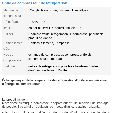
Unité de compresseur de réfrigération
Marque de
, Carlyle, bière brune, Fusheng, Hanbell, etc.
compresseur:
Réfrigérant:
R404A, R22
tension:
380/3Phase/50Hz, 220V/1Phase/60Hz
Utilisez:
Chambre froide, réfrigération, supermarché, pharmacie,
produit de viande
Composantes
Danfoss, Siemens, Ebmpapst
clés:
type de
échange du compresseur, compresseur de vis,
compresseur de rouleau
compresseur:
unités de réfrigération pour les chambres froides
Surligner:
,
danfoss condensant l'unité
Échange moyen de la température de réfrigération d'unité économiseuse
d'énergie de compresseur
Le produit incluent :
Mécanisme électrique, compresseur, séparateur d'huile, réservoir de stockage
de pétrole, filtre à huile, régulateur de niveau d'huile, rotatoire horizontal
valve, clapet anti-retour de différence de pression d'huile, séparateur liquide de