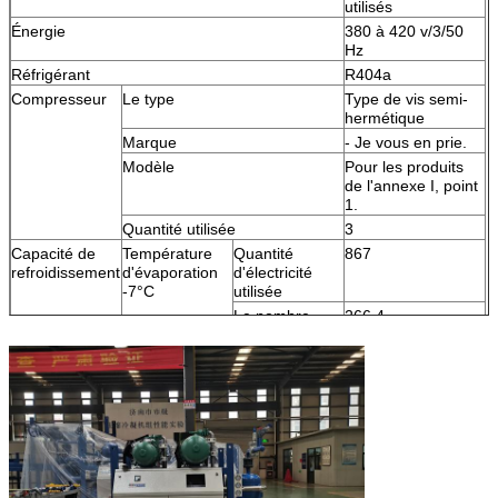
utilisés
Énergie
380 à 420 v/3/50
Hz
Réfrigérant
R404a
Compresseur
Le type
Type de vis semi-
hermétique
Marque
- Je vous en prie.
Modèle
Pour les produits
de l'annexe I, point
1.
Quantité utilisée
3
Capacité de
Température
Quantité
867
refroidissement
d'évaporation
d'électricité
-7°C
utilisée
Le nombre
266.4
d'étoiles
Le COP
3.26
Température de condensation
35°C