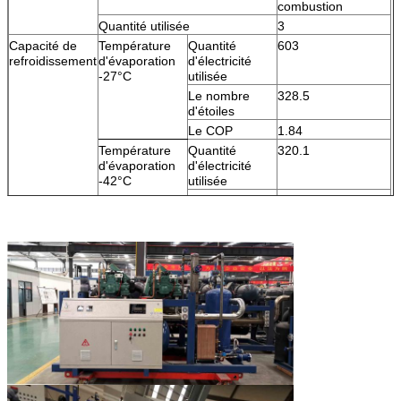
combustion
Quantité utilisée
3
Capacité de
Température
Quantité
603
refroidissement
d'évaporation
d'électricité
-27°C
utilisée
Le nombre
328.5
d'étoiles
Le COP
1.84
Température
Quantité
320.1
d'évaporation
d'électricité
-42°C
utilisée
Le nombre
292.5
d'étoiles
Le COP
1.1
Température de condensation
35°C