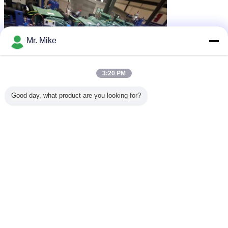
Mr. Mike
3:20 PM
Good day, what product are you looking for?
unité de condensateur de réfrigération
Étiquettes:
,
danfoss condensant l'unité
,
unités de réfrigération pour les chambres froides
Rack multicompresseur à un seul
étage parallèle pour le stockage
au froid avec programmation
personnalisée