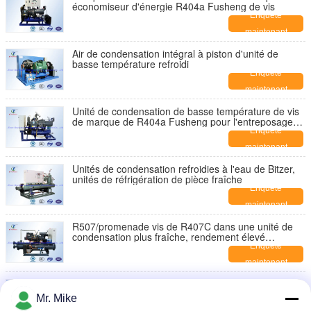
économiseur d'énergie R404a Fusheng de vis
Enquête
maintenant
Air de condensation intégral à piston d'unité de
basse température refroidi
Enquête
maintenant
Unité de condensation de basse température de vis
de marque de R404a Fusheng pour l'entreposage
au froid d'Apple
Enquête
maintenant
Unités de condensation refroidies à l'eau de Bitzer,
unités de réfrigération de pièce fraîche
Enquête
maintenant
R507/promenade vis de R407C dans une unité de
condensation plus fraîche, rendement élevé
Fusheng
Enquête
maintenant
Unités de condensation refroidies à l'eau portatives
pour la réfrigération commerciale de nourriture
Mr. Mike
Enquête