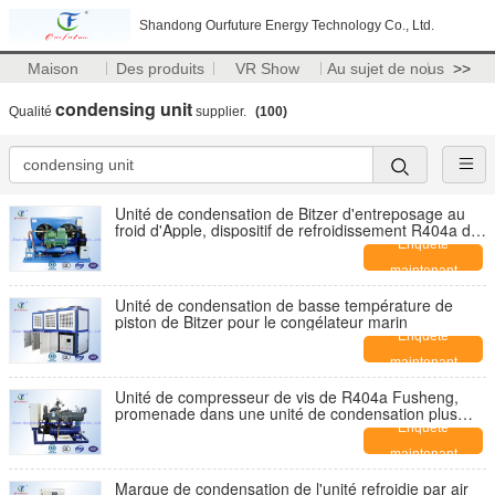
Shandong Ourfuture Energy Technology Co., Ltd.
Maison
Des produits
VR Show
Au sujet de nous
>>
condensing unit
Qualité
supplier.
(100)
Unité de condensation de Bitzer d'entreposage au
froid d'Apple, dispositif de refroidissement R404a de
chambre froide
Enquête
maintenant
Unité de condensation de basse température de
piston de Bitzer pour le congélateur marin
Enquête
maintenant
Unité de compresseur de vis de R404a Fusheng,
promenade dans une unité de condensation plus
fraîche
Enquête
maintenant
Marque de condensation de l'unité refroidie par air