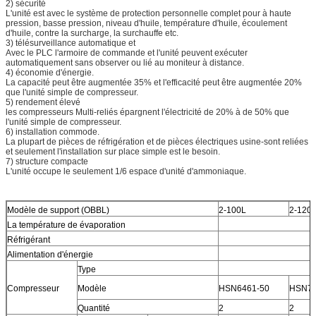
2) sécurité
L'unité est avec le système de protection personnelle complet pour à haute
pression, basse pression, niveau d'huile, température d'huile, écoulement
d'huile, contre la surcharge, la surchauffe etc.
3) télésurveillance automatique et
Avec le PLC l'armoire de commande et l'unité peuvent exécuter
automatiquement sans observer ou lié au moniteur à distance.
4) économie d'énergie.
La capacité peut être augmentée 35% et l'efficacité peut être augmentée 20%
que l'unité simple de compresseur.
5) rendement élevé
les compresseurs Multi-reliés épargnent l'électricité de 20% à de 50% que
l'unité simple de compresseur.
6) installation commode.
La plupart de pièces de réfrigération et de pièces électriques usine-sont reliées
et seulement l'installation sur place simple est le besoin.
7) structure compacte
L'unité occupe le seulement 1/6 espace d'unité d'ammoniaque.
Modèle de support (OBBL)
2-100L
2-120
La température de évaporation
Réfrigérant
Alimentation d'énergie
Type
Compresseur
Modèle
HSN6461-50
HSN74
Quantité
2
2