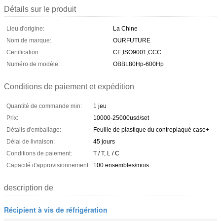
Détails sur le produit
Lieu d'origine:
La Chine
Nom de marque:
OURFUTURE
Certification:
CE,ISO9001,CCC
Numéro de modèle:
OBBL80Hp-600Hp
Conditions de paiement et expédition
Quantité de commande min:
1 jeu
Prix:
10000-25000usd/set
Détails d'emballage:
Feuille de plastique du contreplaqué case+
Délai de livraison:
45 jours
Conditions de paiement:
T / T, L / C
Capacité d'approvisionnement:
100 ensembles/mois
description de
Récipient à vis de réfrigération