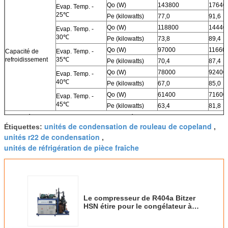
Qo (W)
143800
17640
Evap. Temp. -
25℃
Pe (kilowatts)
77,0
91,6
Qo (W)
118800
14440
Evap. Temp. -
30℃
Pe (kilowatts)
73,8
89,4
Qo (W)
97000
11660
Capacité de
Evap. Temp. -
refroidissement
35℃
Pe (kilowatts)
70,4
87,4
Qo (W)
78000
92400
Evap. Temp. -
40℃
Pe (kilowatts)
67,0
85,0
Qo (W)
61400
71600
Evap. Temp. -
45℃
Pe (kilowatts)
63,4
81,8
La température de condensation 35℃, avec l'économiseur.
unités de condensation de rouleau de copeland
Étiquettes:
,
unités r22 de condensation
,
unités de réfrigération de pièce fraîche
Le compresseur de R404a Bitzer
HSN étire pour le congélateur à
air forcé de poulet de -25℃