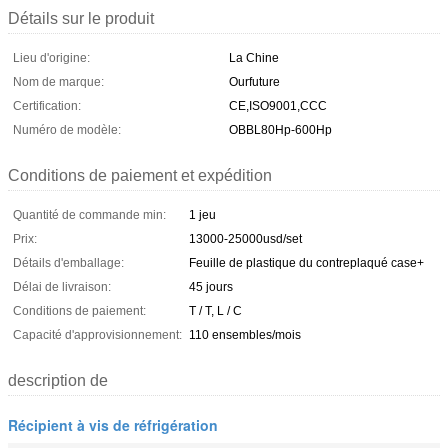
Détails sur le produit
Lieu d'origine:
La Chine
Nom de marque:
Ourfuture
Certification:
CE,ISO9001,CCC
Numéro de modèle:
OBBL80Hp-600Hp
Conditions de paiement et expédition
Quantité de commande min:
1 jeu
Prix:
13000-25000usd/set
Détails d'emballage:
Feuille de plastique du contreplaqué case+
Délai de livraison:
45 jours
Conditions de paiement:
T / T, L / C
Capacité d'approvisionnement:
110 ensembles/mois
description de
Récipient à vis de réfrigération