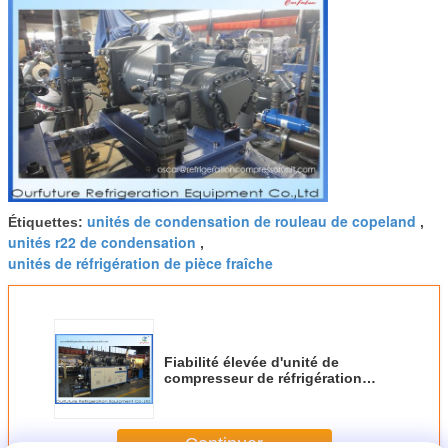
unités de condensation de rouleau de copeland
Étiquettes:
,
unités r22 de condensation
,
unités de réfrigération de pièce fraîche
Fiabilité élevée d'unité de
compresseur de réfrigération
d'installation frigorifique de
sécurité
Continuer