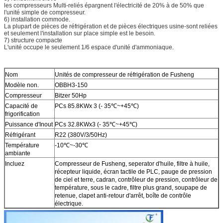
les compresseurs Multi-reliés épargnent l'électricité de 20% à de 50% que
l'unité simple de compresseur.
6) installation commode.
La plupart de pièces de réfrigération et de pièces électriques usine-sont reliées
et seulement l'installation sur place simple est le besoin.
7) structure compacte
L'unité occupe le seulement 1/6 espace d'unité d'ammoniaque.
Nom
Unités de compresseur de réfrigération de Fusheng
Modèle non.
OBBH3-150
Compresseur
Bitzer 50Hp
Capacité de
PCs 85.8KWx 3 (- 35℃~+45℃)
frigorification
Puissance d'Inout
PCs 32.8KWx3 (- 35℃~+45℃)
Réfrigérant
R22 (380V/3/50Hz)
Température
-10℃~-30℃
ambiante
Incluez
Compresseur de Fusheng, seperator d'huile, filtre à huile,
récepteur liquide, écran tactile de PLC, pauge de pression
de ciel et terre, cadran, contrôleur de pression, contrôleur de
température, sous le cadre, filtre plus grand, soupape de
retenue, clapet anti-retour d'arrêt, boîte de contrôle
électrique.