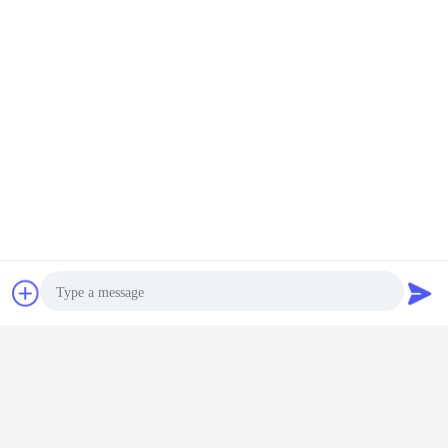
Bavarder
Demande de
soumission
réfrigérateurs et congélateurs de supermarché
Étiquettes:
,
matériel de réfrigération d'épicerie
,
matériel de réfrigération de supermarché
Photo