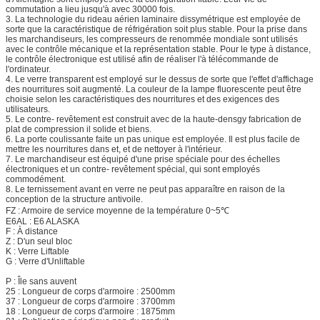
commutation a lieu jusqu'à avec 30000 fois.
3. La technologie du rideau aérien laminaire dissymétrique est employée de
sorte que la caractéristique de réfrigération soit plus stable. Pour la prise dans
les marchandiseurs, les compresseurs de renommée mondiale sont utilisés
avec le contrôle mécanique et la représentation stable. Pour le type à distance,
le contrôle électronique est utilisé afin de réaliser l'à télécommande de
l'ordinateur.
4. Le verre transparent est employé sur le dessus de sorte que l'effet d'affichage
des nourritures soit augmenté. La couleur de la lampe fluorescente peut être
choisie selon les caractéristiques des nourritures et des exigences des
utilisateurs.
5. Le contre- revêtement est construit avec de la haute-densgy fabrication de
plat de compression il solide et biens.
6. La porte coulissante faite un pas unique est employée. Il est plus facile de
mettre les nourritures dans et, et de nettoyer à l'intérieur.
7. Le marchandiseur est équipé d'une prise spéciale pour des échelles
électroniques et un contre- revêtement spécial, qui sont employés
commodément.
8. Le ternissement avant en verre ne peut pas apparaître en raison de la
conception de la structure antivoile.
FZ : Armoire de service moyenne de la température 0~5℃
E6AL : E6 ALASKA
F : À distance
Z : D'un seul bloc
K : Verre Liftable
G : Verre d'Unliftable
P : Île sans auvent
25 : Longueur de corps d'armoire : 2500mm
37 : Longueur de corps d'armoire : 3700mm
18 : Longueur de corps d'armoire : 1875mm