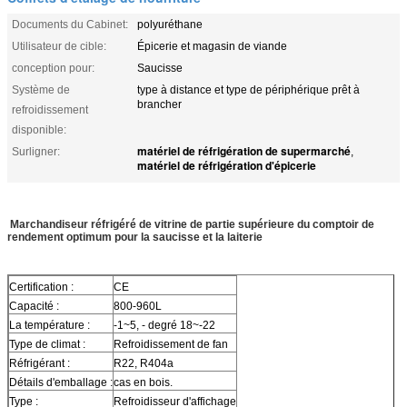
Documents du Cabinet:
polyuréthane
Utilisateur de cible:
Épicerie et magasin de viande
conception pour:
Saucisse
Système de
type à distance et type de périphérique prêt à
brancher
refroidissement
disponible:
matériel de réfrigération de supermarché
Surligner:
,
matériel de réfrigération d'épicerie
Marchandiseur réfrigéré de vitrine de partie supérieure du comptoir de
rendement optimum pour la saucisse et la laiterie
Certification :
CE
Capacité :
800-960L
La température :
-1~5, - degré 18~-22
Type de climat :
Refroidissement de fan
Réfrigérant :
R22, R404a
Détails d'emballage :
cas en bois.
Type :
Refroidisseur d'affichage