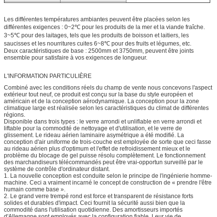
Style :
la Simple-température
Les différentes températures ambiantes peuvent être placées selon les
différentes exigences : 0~2℃ pour les produits de la mer et la viande fraîche.
3~5℃ pour des laitages, tels que les produits de boisson et laitiers, les
saucisses et les nourritures cuites 6~8℃ pour des fruits et légumes, etc.
Deux caractéristiques de base : 2500mm et 3750mm, peuvent être joints
ensemble pour satisfaire à vos exigences de longueur.
L'INFORMATION PARTICULIÈRE
Combiné avec les conditions réels du champ de vente nous concevons l'aspect
extérieur tout neuf, ce produit est conçu sur la base du style européen et
américain et de la conception aérodynamique. La conception pour la zone
climatique large est réalisée selon les caractéristiques du climat de différentes
régions.
Disponible dans trois types : le verre arrondi et unliflable en verre arrondi et
liftable pour la commodité de nettoyage et d'utilisation, et le verre de
glissement. Le rideau aérien laminaire asymétrique a été modifié. La
conception d'air uniforme de trois-couche est employée de sorte que ceci fasse
au rideau aérien plus d'optimum et l'effet de refroidissement mieux et le
problème du blocage de gel puisse résolu complètement. Le fonctionnement
des marchandiseurs télécommandés peut être vrai-opportun surveillé par le
système de contrôle d'ordinateur distant.
1. La nouvelle conception est conduite selon le principe de l'ingénierie homme-
machine. Ceci a vraiment incarné le concept de construction de « prendre l'être
humain comme base ».
2. Le grand verre trempé rond est force et transparent de résistance forts
solides et durables d'impact. Ceci fournit la sécurité aussi bien que la
commodité dans l'utilisation quotidienne. Des amortisseurs importés
d'Allemagne sont employés avec la configuration fiable. Leur vie de