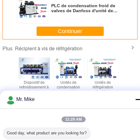
PLC de condensation froid de
valves de Danfoss d'unité de
Hanbell Bitzer de chambre d'ail
Continuer
Récipient à vis de réfrigération
Plus
esseur
Dispositif de
Unités de
Unités de
Unité
 50Hz de
refroidissement à
condensation
réfrigération
compress
èle de
hautes
commerciales de
d'unité de
vis de B
eur à air
températures de
réfrigération de
compresseur de
unités
Mr. Mike
avec le
la chambre R22
chambre froide
chambre froide de
condens
cteur
froide, unité de
d'unité végétale
Copeland pour
commerci
Changez la langue
 de jet
condensation
de compresseur
les chambres
congélateu
parallèle de Bitzer
froides
forc
French
11:28 AM
Good day, what product are you looking for?