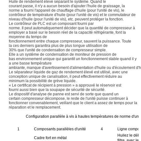
Huile de rendement élevé séparant le système. Quand le
courant passe, il n'y a aucun besoin d'ajouter l'huile de graissage, la
norme a fourni l'appareil de chauffage d'huile (pour l'unité de vis), le
contrôleur de température d'huile (pour l'unité de vis) et le commutateur de
niveau d'huile (pour l'unité de vis), etc. peuvent protéger la fonction.
Le contrôleur de PLC est un composant fourni par
norme. Il peut automatiquement décider que la quantité de compresseur à
employer a basé sur le besoin réel de la capacité réfrigérante, font la
moyenne du temps de
fonctionnement entre chaque compresseur, sauvent la puissance. Toute
la ces derniers garantira plus de plus longue utilisation de
30% que l'unité de condensation de compresseur simple.
Elle a un système de condensation de moniteur de pression de
bas environnement unique qui garantit un fonctionnement stable quand il y
a une basse température
ambiante, manque d'avertissement d'alimentation d'huile ou d'écoulement d'h
Le séparateur liquide de gaz de rendement élevé est utilisé, avec une
conception unique de canalisation, il peut effectivement réduire au
minimum la possibilité de grève liquide.
« Le certificat de récipient à pression » a approuvé le réservoir est
fourni aussi bien que la soupape de sécurité de sécurité.
Le dispositif d'analyse de panne est servi de sorte que quand un
certain compresseur décompose, le reste de l'unité puisse continuer à
fonctionner convenablement, veillant que le client a assez de temps pour la
réparation et le remplacement.
Configuration parallèle à vis à hautes températures de norme d'un
1
Composants parallèles d'unité
4
Ligne compos
Huilez le déb
Cadre fort en métal
filtre, avec le