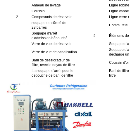
Anneau de levage
Ligne robinet
Coussin
Ligne vanne é
2
Composants de réservoir
Ligne verre d
soupape de sûreté de
Commutateur d
28 barres
Soupape d'arrêt
5
Éléments de 
d'admission/débouché
Verre de vue de réservoir
Soupape d'arr
Soupape d'arr
Verre de vue de canalisation
décharge un
Baril de dessiccateur de
Coussin d'on
filtre, avec le noyau de filtre
La soupape d'arrêt pour le
Baril de filtr
débouché de baril de filtre
filtre
1er système d
3
Composants de décharge
degré
Séparateur d'huile externe
Verre de vue 
(avec le verre de vue)
appareil de chauffage d'huile
Soupape d'arrêt de
débouché de
séparateur d'huile
Contrôleur de
température d'huile