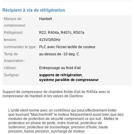
Récipient à vis de réfrigération
Marque de
Hanbell
compresseur:
Réfrigérant:
R22, R404a, R407c, R507a
tension:
415V/3/50Hz
commandez le type:
PLC avec l'écran tactile de couleur
Temp de
au-dessus de -10 deg. C
évaporation.:
Utilisez:
Entreposage au froid d'ail
supports de réfrigération
Surligner:
,
système parallèle de compresseur
Support de compresseur de chambre froide d'ail de R404a avec le
compresseur de Hanbell et les valves de Danfoss
L'unité vient norme avec un contrôleur qui peut effectivement éviter
que tournant "Marche/Arrêt" le moteur fréquemment aussi bien que des
modules de protection de sécurité comprenant ce qui suit : Mettez le
protecteur en phase de perte, ordre inversé, protecteur de
surtension, protecteur de sousvoltage, pression d'huile, haute
pression, basse pression, surcharge de moteur.