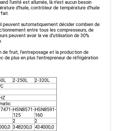
and l'unité est allumée, là n'est aucun besoin
érature d'huile, contrôleur de température d'huile
fait.
 il peuvent automatiquement décider combien de
ctionnement entre tous les compresseurs, de
rs peuvent avoir la vie d'utilisation de 30%
.
 de fruit, l'entreposage et la production de
ec de plus en plus l'entrepreneur de réfrigération
60L
2-250L
2-320L
0℃
HZ
rmatic
7471-
HSN8571-
HSN8591-
125
160
2
2
000,0
348200,0
434000,0