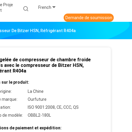
e Proje
French
T
Demande de soumission
seur De Bitzer HSN, Réfrigérant R404a
 gelée de compresseur de chambre froide
fs avec le compresseur de Bitzer HSN,
gérant R404a
 sur le produit:
rigine:
La Chine
 marque:
Ourfuture
cation:
ISO 9001:2008, CE, CCC, QS
 de modèle:
OBBL2-180L
ions de paiement et expédition: