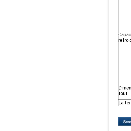
Capac
refro
Dimen
tout
La te