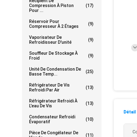
Récipient De
Compression À Piston
(17)
Pour ...
Réservoir Pour
(9)
Compresseur À 2 Étages
Vaporisateur De
(9)
Refroidisseur D'unité
Souffleur De Stockage À
(9)
Froid
Unité De Condensation De
(25)
Basse Temp...
Réfrigérateur De Vis
(13)
Refroidi Par Air
Réfrigérateur Refroidi À
(13)
L'eau De Vis
Détail
Condensateur Refroidi
(10)
Évaporatif
C
Pièce De Congélateur De
(11)