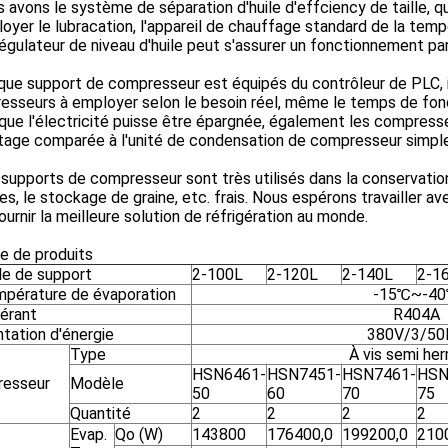
s avons le système de séparation d'huile d'effciency de taille, qu
oyer le lubracation, l'appareil de chauffage standard de la temp
régulateur de niveau d'huile peut s'assurer un fonctionnement par
aque support de compresseur est équipés du contrôleur de PLC,
esseurs à employer selon le besoin réel, même le temps de fon
que l'électricité puisse être épargnée, également les compresseu
tage comparée à l'unité de condensation de compresseur simple
 supports de compresseur sont très utilisés dans la conservation
s, le stockage de graine, etc. frais. Nous espérons travailler av
ournir la meilleure solution de réfrigération au monde.
 de produits
e de support
2-100L
2-120L
2-140L
2-1
mpérature de évaporation
-15℃~-4
gérant
R404A
tation d'énergie
380V/3/50
Type
À vis semi he
HSN6461-
HSN7451-
HSN7461-
HSN
esseur
Modèle
50
60
70
75
Quantité
2
2
2
2
Evap.
Qo (W)
143800
176400,0
199200,0
210