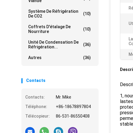
Viande
Ré
Système De Réfrigération
(10)
De CO2
Ut
Coffrets D'étalage De
(10)
Nourriture
La
Unité De Condensation De
Co
(36)
Réfrigération...
Me
Autres
(36)
Descri
Contacts
Descri
1, no
Contacts:
Mr. Mike
lastes
Téléphone:
+86-18678897804
protec
pressi
Télécopieur:
86-531-86550408
perme
stable 