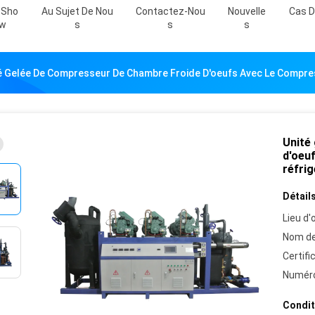
 Sho
Au Sujet De Nou
Contactez-Nou
Nouvelle
Cas D
W
S
S
S
é Gelée De Compresseur De Chambre Froide D'oeufs Avec Le Compres
Unité
d'oeu
réfri
Détails
Lieu d'o
Nom de
Certifi
Numéro
Condit