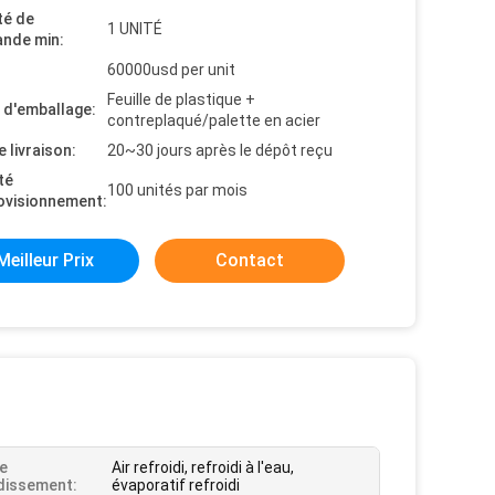
té de
1 UNITÉ
nde min:
60000usd per unit
Feuille de plastique +
s d'emballage:
contreplaqué/palette en acier
e livraison:
20~30 jours après le dépôt reçu
té
100 unités par mois
ovisionnement:
Meilleur Prix
Contact
e
Air refroidi, refroidi à l'eau,
dissement:
évaporatif refroidi