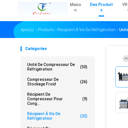
Maiso
Des Produit
VR
N
S
Aperçu
Produits
Récipient À Vis De Réfrigération
Unit
Catégories
Unité De Compresseur De
(50)
Réfrigération
Compresseur De
(26)
Stockage Froid
Récipient De
Compresseur Pour
(9)
Cong...
Récipient À Vis De
(32)
Réfrigération