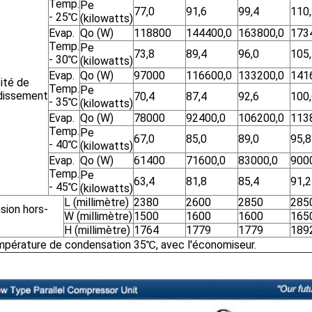
Temp.
Pe
77,0
91,6
99,4
110
- 25℃
(kilowatts)
Evap.
Qo (W)
118800
144400,0
163800,0
173
Temp.
Pe
73,8
89,4
96,0
105
- 30℃
(kilowatts)
Evap.
Qo (W)
97000
116600,0
133200,0
141
ité de
Temp.
Pe
idissement
70,4
87,4
92,6
100
- 35℃
(kilowatts)
Evap.
Qo (W)
78000
92400,0
106200,0
113
Temp.
Pe
67,0
85,0
89,0
95,8
- 40℃
(kilowatts)
Evap.
Qo (W)
61400
71600,0
83000,0
900
Temp.
Pe
63,4
81,8
85,4
91,2
- 45℃
(kilowatts)
L (millimètre)
2380
2600
2850
285
sion hors-
W (millimètre)
1500
1600
1600
165
H (millimètre)
1764
1779
1779
189
mpérature de condensation 35℃, avec l'économiseur.