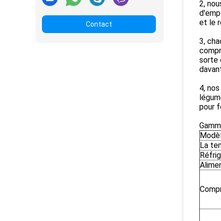
2, nou
d'empl
et le 
Contact
3, ch
compr
sorte 
davan
4, nos
légume
pour f
Gamme
Modèl
La te
Réfri
Alimen
Compr