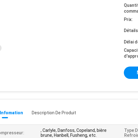
Quanti
comma
Prix:
Détail
Délai d
Capaci
d'appr
 Infomation
Description De Produit
, Carlyle, Danfoss, Copeland, bière
Type D
ompresseur:
brune, Hanbell, Fusheng, etc.
Refroi