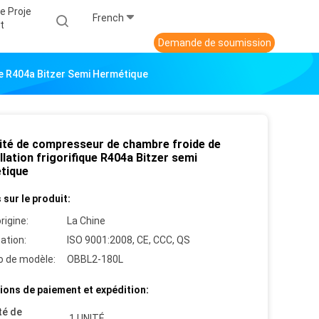
e Proje
French
T
Demande de soumission
ue R404a Bitzer Semi Hermétique
ité de compresseur de chambre froide de
allation frigorifique R404a Bitzer semi
tique
 sur le produit:
rigine:
La Chine
cation:
ISO 9001:2008, CE, CCC, QS
 de modèle:
OBBL2-180L
ions de paiement et expédition:
té de
1 UNITÉ