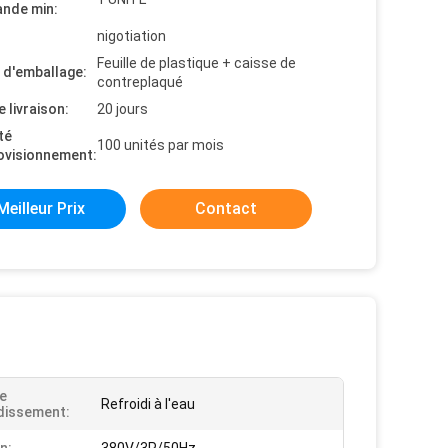
nde min:
nigotiation
Feuille de plastique + caisse de
s d'emballage:
contreplaqué
e livraison:
20 jours
té
100 unités par mois
ovisionnement:
Meilleur Prix
Contact
e
Refroidi à l'eau
dissement: