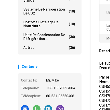
Ré
Viande
Système De Réfrigération
(10)
Ut
De CO2
Coffrets D'étalage De
(10)
La
Nourriture
Co
Unité De Condensation De
(36)
Me
Réfrigération...
Autres
(36)
Descri
Le sup
Contacts
l'eau 
Par le
Contacts:
Mr. Mike
Normal
CSH6
Téléphone:
+86-18678897804
CSH6
CSH7
Télécopieur:
86-531-86550408
CSH7
CSH7
CSH8