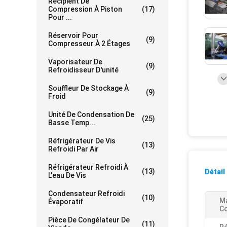
Récipient De
Compression À Piston
(17)
Pour ...
Réservoir Pour
(9)
Compresseur À 2 Étages
Vaporisateur De
(9)
Refroidisseur D'unité
Souffleur De Stockage À
(9)
Froid
Unité De Condensation De
(25)
Basse Temp...
Réfrigérateur De Vis
(13)
Refroidi Par Air
Réfrigérateur Refroidi À
(13)
Détail
L'eau De Vis
Condensateur Refroidi
(10)
M
Évaporatif
C
Pièce De Congélateur De
(11)