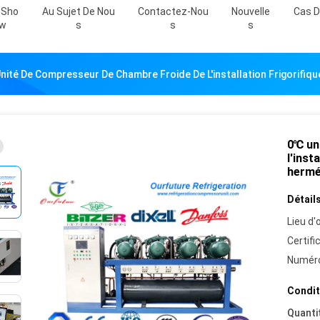
 Sho
Au Sujet De Nou
Contactez-Nou
Nouvelle
Cas D
W
S
S
S
nité De Compresseur De Chambre Froide De L'installation Frigorifiq
0℃ un
l'inst
hermé
Détails
Lieu d'o
Certifi
Numéro
Condit
Quanti