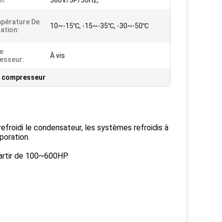
n:
380V/3P/50Hz,
pérature De
10~-15℃, -15~-35℃, -30~-50℃
ation:
e
À vis
esseur:
e compresseur
 refroidi le condensateur, les systèmes refroidis à
poration.
partir de 100~600HP.