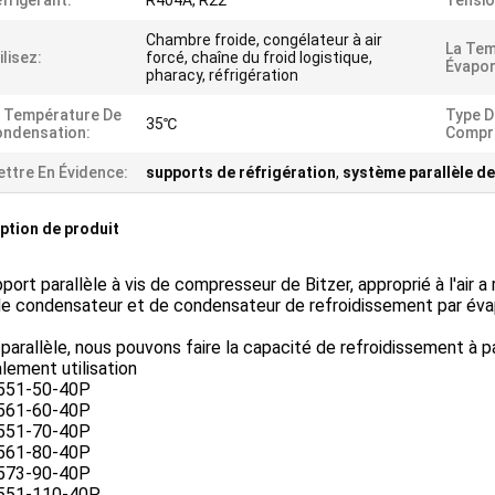
frigérant:
R404A, R22
Tensio
Chambre froide, congélateur à air
La Tem
ilisez:
forcé, chaîne du froid logistique,
Évapor
pharacy, réfrigération
 Température De
Type D
35℃
ndensation:
Compr
ttre En Évidence:
supports de réfrigération
,
système parallèle d
ption de produit
port parallèle à vis de compresseur de Bitzer, approprié à l'air a
de condensateur et de condensateur de refroidissement par éva
 parallèle, nous pouvons faire la capacité de refroidissement à 
ement utilisation
551-50-40P
561-60-40P
551-70-40P
561-80-40P
573-90-40P
551-110-40P