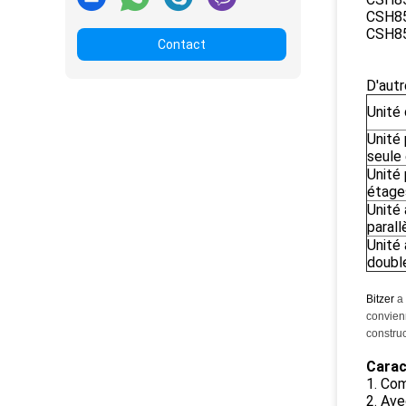
CSH8
CSH8
Contact
D'autr
Unité
Unité 
seule
Unité 
étage
Unité 
parall
Unité 
doubl
Bitzer
a
convienn
construc
Carac
1. Com
2. Ave