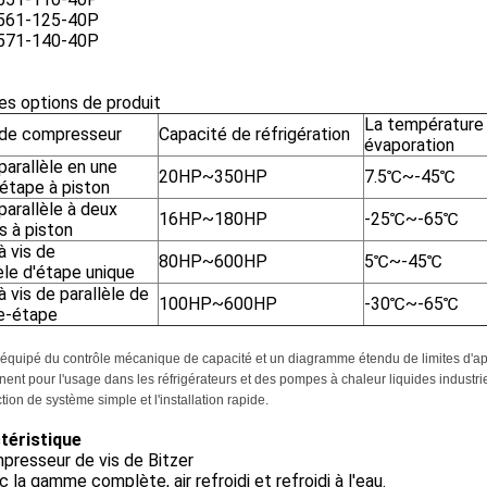
561-125-40P
571-140-40P
es options de produit
La température
 de compresseur
Capacité de réfrigération
évaporation
parallèle en une
20HP~350HP
7.5℃~-45℃
 étape à piston
parallèle à deux
16HP~180HP
-25℃~-65℃
s à piston
à vis de
80HP~600HP
5℃~-45℃
èle d'étape unique
à vis de parallèle de
100HP~600HP
-30℃~-65℃
e-étape
 équipé du contrôle mécanique de capacité et un diagramme étendu de limites d'a
ent pour l'usage dans les réfrigérateurs et des pompes à chaleur liquides industriel
tion de système simple et l'installation rapide.
téristique
presseur de vis de Bitzer
c la gamme complète, air refroidi et refroidi à l'eau.