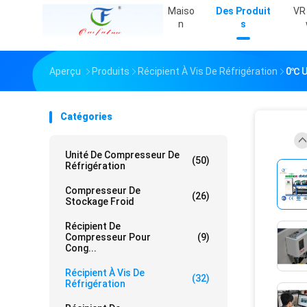
Maiso
Des Produit
VR
N
S
Aperçu
Produits
Récipient À Vis De Réfrigération
0℃ U
Catégories
Unité De Compresseur De
(50)
Réfrigération
Compresseur De
(26)
Stockage Froid
Récipient De
Compresseur Pour
(9)
Cong...
Récipient À Vis De
(32)
Réfrigération