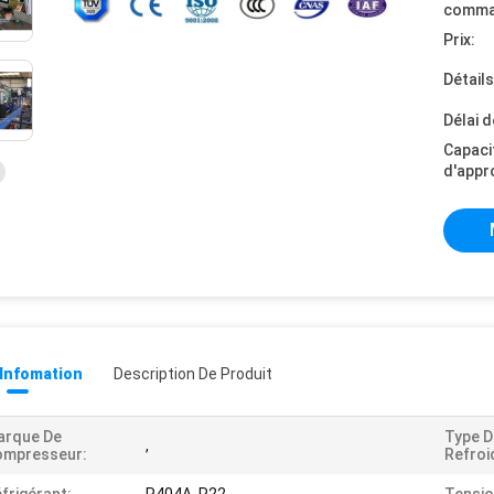
comma
Prix:
Détail
Délai d
Capaci
d'appr
 Infomation
Description De Produit
arque De
Type D
,
ompresseur:
Refroi