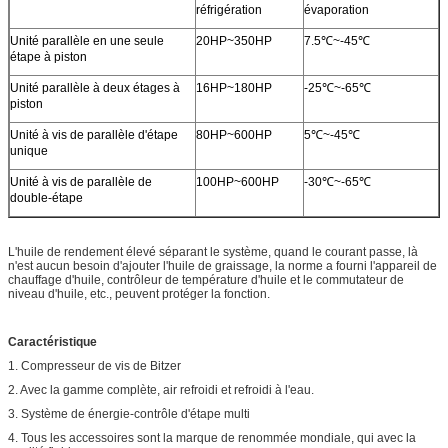
réfrigération
évaporation
Unité parallèle en une seule
20HP~350HP
7.5℃~-45℃
étape à piston
Unité parallèle à deux étages à
16HP~180HP
-25℃~-65℃
piston
Unité à vis de parallèle d'étape
80HP~600HP
5℃~-45℃
unique
Unité à vis de parallèle de
100HP~600HP
-30℃~-65℃
double-étape
L'huile de rendement élevé séparant le système, quand le courant passe, là
n'est aucun besoin d'ajouter l'huile de graissage, la norme a fourni l'appareil de
chauffage d'huile, contrôleur de température d'huile et le commutateur de
niveau d'huile, etc., peuvent protéger la fonction.
Caractéristique
1. Compresseur de vis de Bitzer
2. Avec la gamme complète, air refroidi et refroidi à l'eau.
3. Système de énergie-contrôle d'étape multi
4. Tous les accessoires sont la marque de renommée mondiale, qui avec la