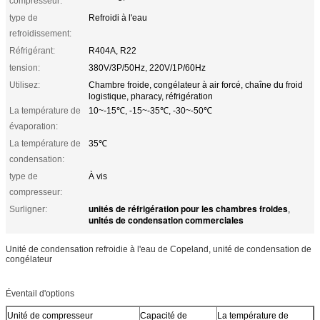
compresseur:
type de
Refroidi à l'eau
refroidissement:
Réfrigérant:
R404A, R22
tension:
380V/3P/50Hz, 220V/1P/60Hz
Utilisez:
Chambre froide, congélateur à air forcé, chaîne du froid
logistique, pharacy, réfrigération
La température de
10~-15℃, -15~-35℃, -30~-50℃
évaporation:
La température de
35℃
condensation:
type de
À vis
compresseur:
unités de réfrigération pour les chambres froides
Surligner:
,
unités de condensation commerciales
Unité de condensation refroidie à l'eau de Copeland, unité de condensation de
congélateur
Éventail d'options
Unité de compresseur
Capacité de
La température de