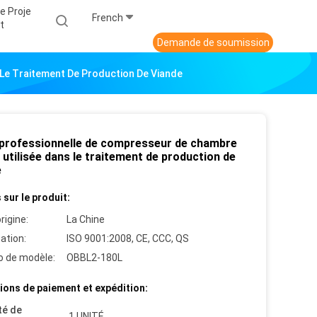
e Proje
French
T
Demande de soumission
 Le Traitement De Production De Viande
 professionnelle de compresseur de chambre
 utilisée dans le traitement de production de
e
 sur le produit:
rigine:
La Chine
cation:
ISO 9001:2008, CE, CCC, QS
 de modèle:
OBBL2-180L
ions de paiement et expédition:
té de
1 UNITÉ