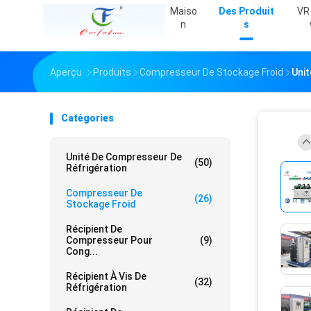
Maiso
Des Produit
VR
N
S
Aperçu
Produits
Compresseur De Stockage Froid
Unit
Catégories
Unité De Compresseur De
(50)
Réfrigération
Compresseur De
(26)
Stockage Froid
Récipient De
Compresseur Pour
(9)
Cong...
Récipient À Vis De
(32)
Réfrigération