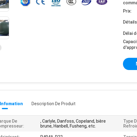
comma
Prix:
Détail
Délai d
Capaci
d'appr
 Infomation
Description De Produit
arque De
, Carlyle, Danfoss, Copeland, bière
Type D
ompresseur:
brune, Hanbell, Fusheng, etc.
Refroi