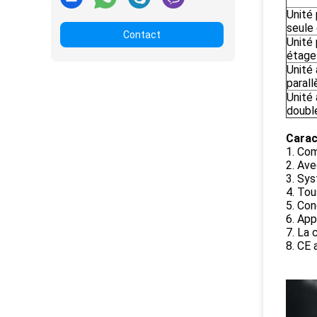
Unité 
seule
Contact
Unité 
étage
Unité 
parall
Unité 
doubl
Carac
1. Com
2. Ave
3. Sys
4. Tou
5. Con
6. App
7. La 
8. CE 