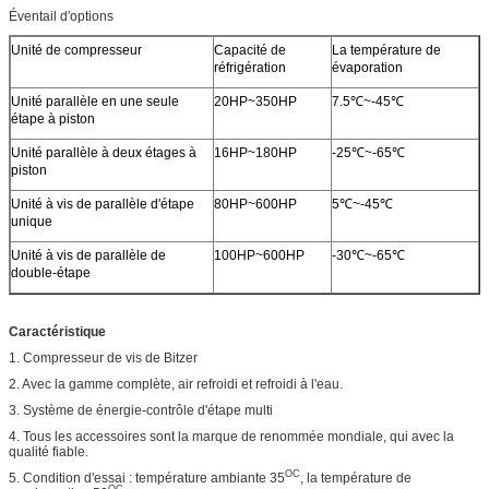
Éventail d'options
Unité de compresseur
Capacité de
La température de
réfrigération
évaporation
Unité parallèle en une seule
20HP~350HP
7.5℃~-45℃
étape à piston
Unité parallèle à deux étages à
16HP~180HP
-25℃~-65℃
piston
Unité à vis de parallèle d'étape
80HP~600HP
5℃~-45℃
unique
Unité à vis de parallèle de
100HP~600HP
-30℃~-65℃
double-étape
Caractéristique
1. Compresseur de vis de Bitzer
2. Avec la gamme complète, air refroidi et refroidi à l'eau.
3. Système de énergie-contrôle d'étape multi
4. Tous les accessoires sont la marque de renommée mondiale, qui avec la
qualité fiable.
OC
5. Condition d'essai : température ambiante 35
, la température de