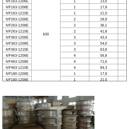
IVF163-1206E
1
13,0
IVF163-1208E
1
17,9
IVF163-1210E
1
21,0
IVF263-1206E
2
28,9
IVF263-1208E
2
36,1
IVF263-1210E
2
41,8
630
IVF363-1206E
3
43,4
IVF363-1208E
3
54,0
IVF363-1210E
3
63,8
IVF463-1206E
4
56,8
IVF463-1208E
4
71,6
IVF463-1210E
4
84,3
IVF180-1206E
1
17,9
IVF180-1208E
1
21,0
IVF280-1206E
2
34,2
800
IVF280-1208E
2
42,0
IVF380-1206E
3
53,9
IVF380-1208E
3
66,2