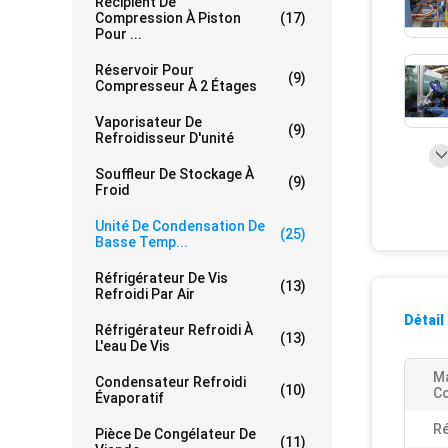
Récipient De
Compression À Piston
(17)
Pour ...
Réservoir Pour
(9)
Compresseur À 2 Étages
Vaporisateur De
(9)
Refroidisseur D'unité
Souffleur De Stockage À
(9)
Froid
Unité De Condensation De
(25)
Basse Temp...
Réfrigérateur De Vis
(13)
Refroidi Par Air
Détail
Réfrigérateur Refroidi À
(13)
L'eau De Vis
M
Condensateur Refroidi
(10)
C
Évaporatif
Ré
Pièce De Congélateur De
(11)