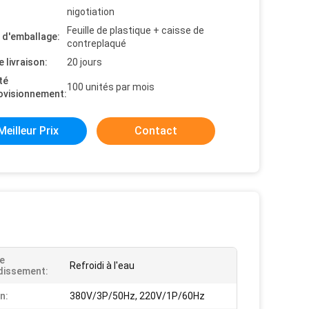
nigotiation
Feuille de plastique + caisse de
s d'emballage:
contreplaqué
e livraison:
20 jours
té
100 unités par mois
ovisionnement:
Meilleur Prix
Contact
e
Refroidi à l'eau
dissement:
n:
380V/3P/50Hz, 220V/1P/60Hz