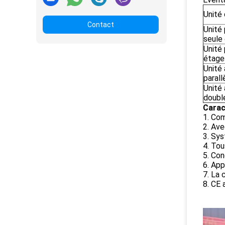
Unité
Contact
Unité 
seule
Unité 
étage
Unité 
parall
Unité 
doubl
Carac
1. Com
2. Ave
3. Sys
4. Tou
5. Con
6. App
7. La 
8. CE 