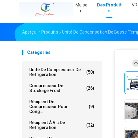
Maiso
Des Produit
VR
N
S
Aperçu
Produits
Unité De Condensation De Basse Tem
Catégories
Unité De Compresseur De
(50)
Réfrigération
Compresseur De
(26)
Stockage Froid
Récipient De
Compresseur Pour
(9)
Cong...
Récipient À Vis De
(32)
Réfrigération