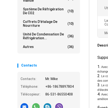
Viande
Ut
Système De Réfrigération
(10)
De CO2
La
Coffrets D'étalage De
(10)
Co
Nourriture
Me
Unité De Condensation De
(36)
Réfrigération...
Descri
Autres
(36)
Suppo
Contacts
1.
Avec 
échangea
2.
Le co
Contacts:
Mr. Mike
des com
3.
Le c
Téléphone:
+86-18678897804
d'électr
4.
Télécopieur:
86-531-86550408
Avec 
améliore
Éventa