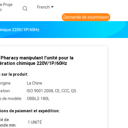
e Proje
French
T
Demande de soumission
Chimique 220V/1P/60Hz
 Pharacy manipulant l'unité pour la
gération chimique 220V/1P/60Hz
 sur le produit:
rigine:
La Chine
cation:
ISO 9001:2008, CE, CCC, QS
 de modèle:
OBBL2-180L
ions de paiement et expédition:
té de
1 UNITÉ
nde min: