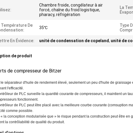
Chambre froide, congélateur à air
La Tem
ilisez:
forcé, chaîne du froid logistique,
Évapor
pharacy, réfrigération
 Température De
Type D
35℃
ndensation:
Compr
ttre En Évidence:
unité de condensation de copeland
,
unité de c
ption de produit
rts de compresseur de Bitzer
le séparateur d'huile de rendement élevé, seulement un peu d'huile de graissage 
nt l'efficacité.
ntrôleur de PLC surveille la quantité courante de compresseurs, il maintient un t
presseurs fonctionnent.
ontrôleur de PLC peut être placé avec la meilleure courbe courante (comsuptio
icité comme possible.
« la conception modularisée que » le risque pendant la construction peut être en gr
nt la contrôlabilité de qualité du produit.
il d'options