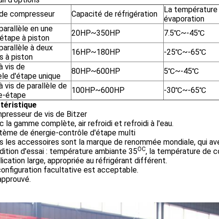
La température
 de compresseur
Capacité de réfrigération
évaporation
parallèle en une
20HP~350HP
7.5℃~-45℃
 étape à piston
parallèle à deux
16HP~180HP
-25℃~-65℃
s à piston
à vis de
80HP~600HP
5℃~-45℃
èle d'étape unique
à vis de parallèle de
100HP~600HP
-30℃~-65℃
e-étape
téristique
presseur de vis de Bitzer
c la gamme complète, air refroidi et refroidi à l'eau.
tème de énergie-contrôle d'étape multi
s les accessoires sont la marque de renommée mondiale, qui avec
OC
dition d'essai : température ambiante 35
, la température de 
lication large, appropriée au réfrigérant différent.
configuration facultative est acceptable.
approuvé.