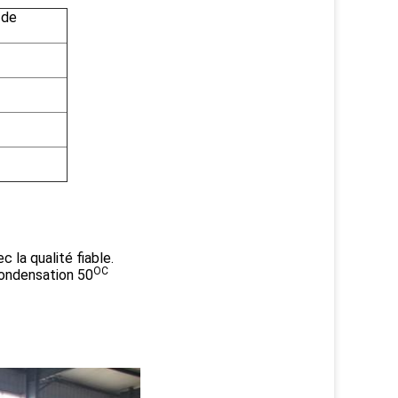
 de
 la qualité fiable.
OC
condensation 50