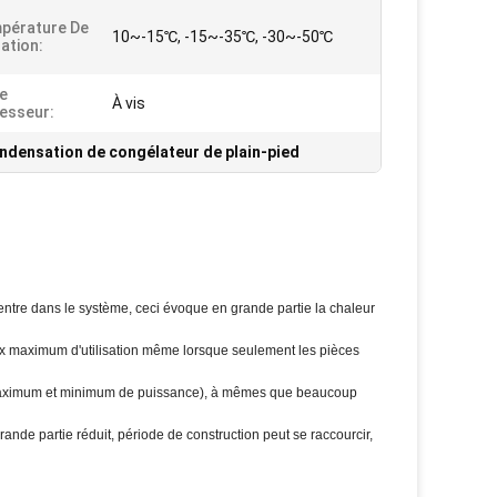
pérature De
10~-15℃, -15~-35℃, -30~-50℃
ation:
e
À vis
esseur:
ondensation de congélateur de plain-pied
entre dans le système, ceci évoque en grande partie la chaleur
aux maximum d'utilisation même lorsque seulement les pièces
n maximum et minimum de puissance), à mêmes que beaucoup
ande partie réduit, période de construction peut se raccourcir,