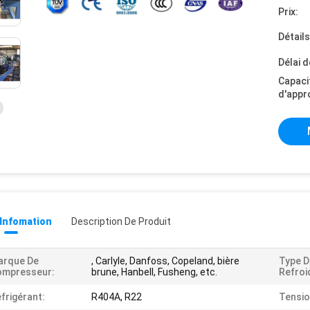
Prix:
Détail
Délai d
Capaci
d'appr
 Infomation
Description De Produit
arque De
, Carlyle, Danfoss, Copeland, bière
Type D
ompresseur:
brune, Hanbell, Fusheng, etc.
Refroi
frigérant:
R404A, R22
Tensio