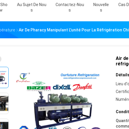
 Sho
Au Sujet De Nou
Contactez-Nou
Nouvelle
Cas D
W
S
S
S
pérature
Air De Pharacy Manipulant L'unité Pour La Réfrigération 
Air de
réfri
Détails
Lieu d'o
Certifi
Numéro
Condit
Quanti
comma