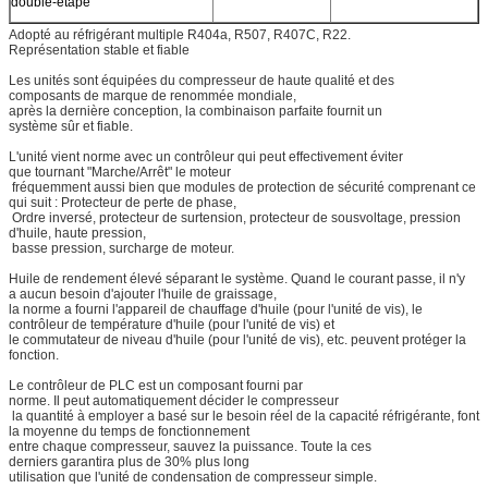
double-étape
Adopté au réfrigérant multiple R404a, R507, R407C, R22.
Représentation stable et fiable
Les unités sont équipées du compresseur de haute qualité et des
composants de marque de renommée mondiale,
après la dernière conception, la combinaison parfaite fournit un
système sûr et fiable.
L'unité vient norme avec un contrôleur qui peut effectivement éviter
que tournant "Marche/Arrêt" le moteur
fréquemment aussi bien que modules de protection de sécurité comprenant ce
qui suit : Protecteur de perte de phase,
Ordre inversé, protecteur de surtension, protecteur de sousvoltage, pression
d'huile, haute pression,
basse pression, surcharge de moteur.
Huile de rendement élevé séparant le système. Quand le courant passe, il n'y
a aucun besoin d'ajouter l'huile de graissage,
la norme a fourni l'appareil de chauffage d'huile (pour l'unité de vis), le
contrôleur de température d'huile (pour l'unité de vis) et
le commutateur de niveau d'huile (pour l'unité de vis), etc. peuvent protéger la
fonction.
Le contrôleur de PLC est un composant fourni par
norme. Il peut automatiquement décider le compresseur
la quantité à employer a basé sur le besoin réel de la capacité réfrigérante, font
la moyenne du temps de fonctionnement
entre chaque compresseur, sauvez la puissance. Toute la ces
derniers garantira plus de 30% plus long
utilisation que l'unité de condensation de compresseur simple.