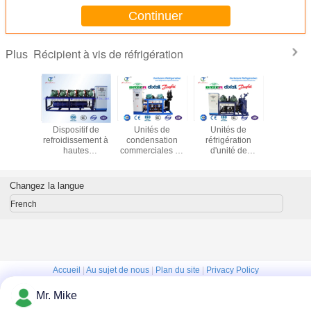
Continuer
Récipient à vis de réfrigération
Plus
esseur
Dispositif de
Unités de
Unités de
Unité
 50Hz de
refroidissement à
condensation
réfrigération
compress
èle de
hautes
commerciales de
d'unité de
vis de B
eur à air
températures de
réfrigération de
compresseur de
unités
avec le
la chambre R22
chambre froide
chambre froide de
condens
cteur
froide, unité de
d'unité végétale
Copeland pour
commerci
Changez la langue
 de jet
condensation
de compresseur
les chambres
congélateu
parallèle de Bitzer
froides
forc
French
Accueil
|
Au sujet de nous
|
Plan du site
|
Privacy Policy
Vue de bureau
Mr. Mike
Copyright © 2015 - 2026 Shandong Ourfuture Energy Technology Co., Ltd..