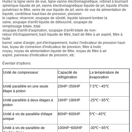
Huilez la ligne verre de vue, ligne vanne électromagnétique, robinet à tournant
sphérique liquide de jet, vanne électromagnétique liquide de jet, liquide d'huile
pulvérisez le filtre, verre de vue liquide de jet, verre de vue de alimentation de
liquide, contrôleur haut-bas de pression, pression
le capteur, réservoir, soupape de sûreté, liquide laissent tomber la
valve, soupape d'arrêt liquide de débouché, soupape de
remplissage totale, total
soupape d'arrêt d'aspiration, soupape d'arrêt totale de non-
retour d'échappement, baril liquide de filtre, baril de filtre à air aspiré, filtre à
huile
barrel, valve d'angle, pot d'échappement, huilez l'indicateur de pression haut-
bas, tuyau de connexion d'indicateur de pression, filtre à huile
noyau, noyau de alimentation liquide de filtre, noyau de filtre à air
aspiré, panneau d'indicateur de pression, etc.
Éventail d'options
Unité de compresseur
Capacité de
La température de
réfrigération
évaporation
Unité parallèle en une seule
20HP~350HP
7.5℃~-45℃
étape à piston
Unité parallèle à deux étages à
16HP~180HP
-25℃~-65℃
piston
Unité à vis de parallèle d'étape
80HP~600HP
5℃~-45℃
unique
Unité à vis de parallèle de
100HP~600HP
-30℃~-65℃