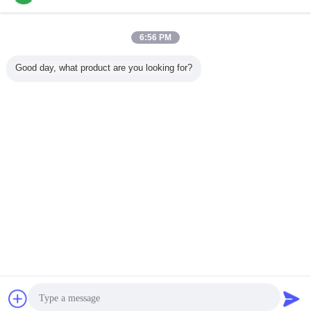
6:56 PM
Good day, what product are you looking for?
unité de condensation de congélateur
Étiquettes:
,
unités de réfrigération de pièce fraîche
,
réfrigérateurs de rouleau refroidis par air
Unité parallèle à piston à haute
température PLC Modèle de rack
Unité de compresseur de
réfrigération pour un
refroidissement optimal
Continuer
Bavarder
Demande de