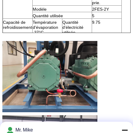
prie.
Modèle
2FES-2Y
Quantité utilisée
5
Capacité de
Température
Quantité
9.75
refroidissement
d'évaporation
d'électricité
-27°C
utilisée
Le nombre
7.75
d'étoiles
Le COP
1.26
Température de condensation
45°C
Mr. Mike