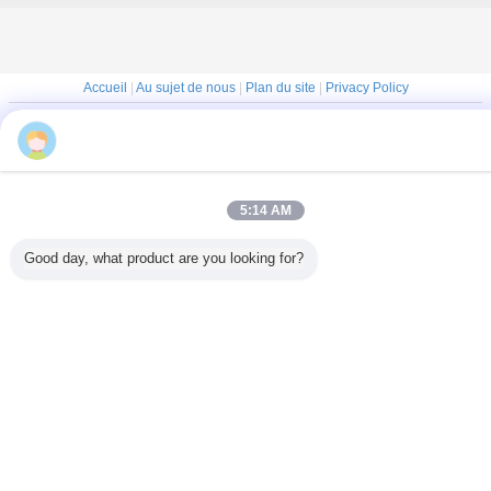
Accueil
|
Au sujet de nous
|
Plan du site
|
Privacy Policy
Vue de bureau
Mr. Mike
Copyright © 2015 - 2026 Shandong Ourfuture Energy Technology Co., Ltd..
All rights reserved.
5:14 AM
Good day, what product are you looking for?