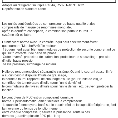
Adopté au réfrigérant multiple R404a, R507, R407C, R22.
Représentation stable et fiable
Les unités sont équipées du compresseur de haute qualité et des
composants de marque de renommée mondiale,
après la dernière conception, la combinaison parfaite fournit un
système sûr et fiable.
L'unité vient norme avec un contrôleur qui peut effectivement éviter
que tournant "Marche/Arrêt" le moteur
fréquemment aussi bien que modules de protection de sécurité comprenant ce
qui suit : Protecteur de perte de phase,
Ordre inversé, protecteur de surtension, protecteur de sousvoltage, pression
d'huile, haute pression,
basse pression, surcharge de moteur.
Huile de rendement élevé séparant le système. Quand le courant passe, il n'y
a aucun besoin d'ajouter l'huile de graissage,
la norme a fourni l'appareil de chauffage d'huile (pour l'unité de vis), le
contrôleur de température d'huile (pour l'unité de vis) et
le commutateur de niveau d'huile (pour l'unité de vis), etc. peuvent protéger la
fonction.
Le contrôleur de PLC est un composant fourni par
norme. Il peut automatiquement décider le compresseur
la quantité à employer a basé sur le besoin réel de la capacité réfrigérante, font
la moyenne du temps de fonctionnement
entre chaque compresseur, sauvez la puissance. Toute la ces
derniers garantira plus de 30% plus long