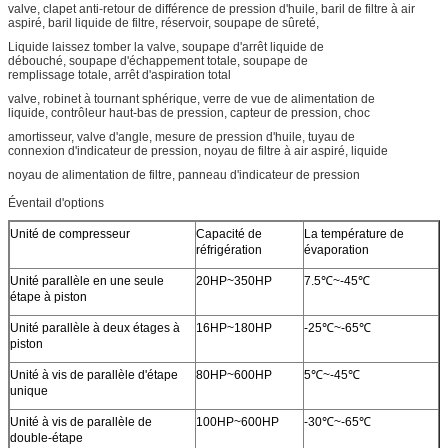
valve, clapet anti-retour de différence de pression d'huile, baril de filtre à air
aspiré, baril liquide de filtre, réservoir, soupape de sûreté,
Liquide laissez tomber la valve, soupape d'arrêt liquide de
débouché, soupape d'échappement totale, soupape de
remplissage totale, arrêt d'aspiration total
valve, robinet à tournant sphérique, verre de vue de alimentation de
liquide, contrôleur haut-bas de pression, capteur de pression, choc
amortisseur, valve d'angle, mesure de pression d'huile, tuyau de
connexion d'indicateur de pression, noyau de filtre à air aspiré, liquide
noyau de alimentation de filtre, panneau d'indicateur de pression
Éventail d'options
Unité de compresseur
Capacité de
La température de
réfrigération
évaporation
Unité parallèle en une seule
20HP~350HP
7.5℃~-45℃
étape à piston
Unité parallèle à deux étages à
16HP~180HP
-25℃~-65℃
piston
Unité à vis de parallèle d'étape
80HP~600HP
5℃~-45℃
unique
Unité à vis de parallèle de
100HP~600HP
-30℃~-65℃
double-étape