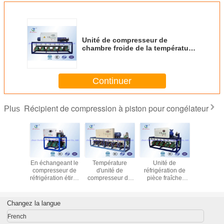
Unité de compresseur de
chambre froide de la température
de taille échangeant pour
l'entreposage au froid d'ail
Continuer
Récipient de compression à piston pour congélateur
Plus
é de
En échangeant le
Température
Unité de
Suppor
seur de
compresseur de
d'unité de
réfrigération de
compresse
 froide
réfrigération étirez
compresseur de
pièce fraîche
l'entrepo
 graine
220V parallèle
chambre froide
d'entreposage au
froid d
 avec le
1Phase 60Hz
d'entreposage au
froid d'ail avec
températ
seur de
froid d'Apple
Hanbell/compresseur
taille av
Changez la langue
de R404a
basse
de bière brune
compress
 30HP*3
piston, 
French