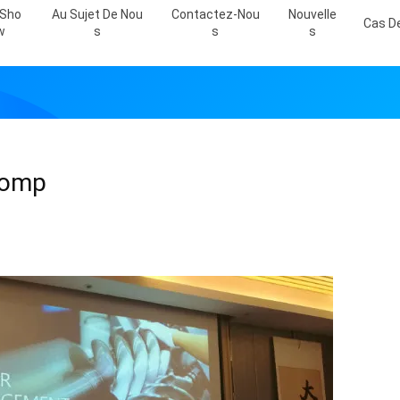
 Sho
Au Sujet De Nou
Contactez-Nou
Nouvelle
Cas De
W
S
S
S
comp