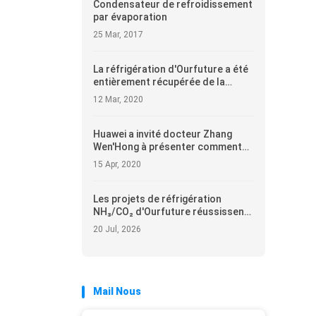
Condensateur de refroidissement
par évaporation
25 Mar, 2017
La réfrigération d'Ourfuture a été
entièrement récupérée de la
quarantaine de virus de couronne
12 Mar, 2020
Huawei a invité docteur Zhang
Wen'Hong à présenter comment
rester sûr du virus de couronne
15 Apr, 2020
(Covid-19)
Les projets de réfrigération
NH₃/CO₂ d'Ourfuture réussissent
l'inspection de réception sur site
20 Jul, 2026
Mail Nous