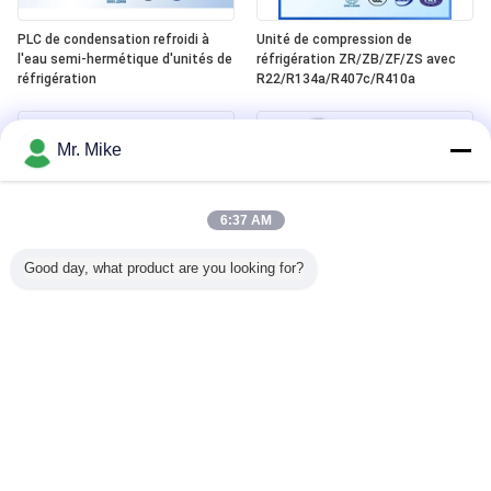
PLC de condensation refroidi à
Unité de compression de
l'eau semi-hermétique d'unités de
réfrigération ZR/ZB/ZF/ZS avec
réfrigération
R22/R134a/R407c/R410a
Mr. Mike
6:37 AM
Good day, what product are you looking for?
R507/promenade vis de R407C
Machine commerciale de Flaker de
dans une unité de condensation
glace de R404a 600Kgs avec le
plus fraîche, rendement élevé
condensateur de refroidissement
Fusheng
à l'air